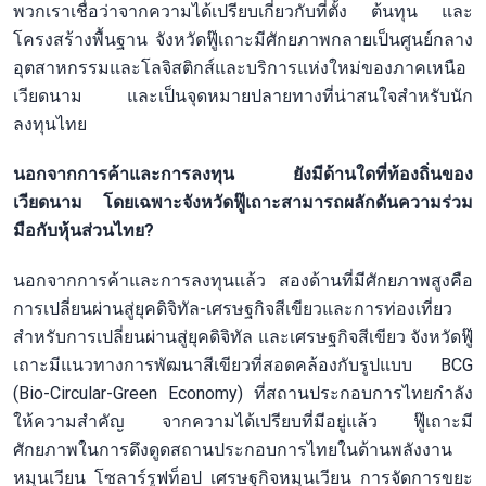
พวกเราเชื่อว่าจากความได้เปรียบเกี่ยวกับที่ตั้ง ต้นทุน และ
โครงสร้างพื้นฐาน จังหวัดฟู๊เถาะมีศักยภาพกลายเป็นศูนย์กลาง
อุตสาหกรรมและโลจิสติกส์และบริการแห่งใหม่ของภาคเหนือ
เวียดนาม และเป็นจุดหมายปลายทางที่น่าสนใจสำหรับนัก
ลงทุนไทย
นอกจากการค้าและการลงทุน ยังมีด้านใดที่ท้องถิ่นของ
เวียดนาม โดยเฉพาะจังหวัดฟู๊เถาะสามารถผลักดันความร่วม
มือกับหุ้นส่วนไทย?
นอกจากการค้าและการลงทุนแล้ว สองด้านที่มีศักยภาพสูงคือ
การเปลี่ยนผ่านสู่ยุคดิจิทัล-เศรษฐกิจสีเขียวและการท่องเที่ยว
สำหรับการเปลี่ยนผ่านสู่ยุคดิจิทัล และเศรษฐกิจสีเขียว จังหวัดฟู๊
เถาะมีแนวทางการพัฒนาสีเขียวที่สอดคล้องกับรูปแบบ BCG
(Bio-Circular-Green Economy) ที่สถานประกอบการไทยกำลัง
ให้ความสำคัญ จากความได้เปรียบที่มีอยู่แล้ว ฟู๊เถาะมี
ศักยภาพในการดึงดูดสถานประกอบการไทยในด้านพลังงาน
หมุนเวียน โซลาร์รูฟท็อป เศรษฐกิจหมุนเวียน การจัดการขยะ