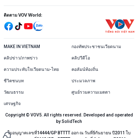
Mạng xã hội
ติดตาม VOV World:
menu footer tiếng Thái
MAKE IN VIETNAM
กองทัพประชาชนเวียดนาม
คลิปข่าว/ภาพข่าว
คลิปวีดีโอ
ความประทับใจเวียดนาม-ไทย
คอลัมน์ท้องถิ่น
ชีวิตชนบท
ประมวลภาพ
วัฒนธรรม
ศูนย์รวมความเมตตา
เศรษฐกิจ
Copyright © VOV5. All rights reserved. Developed and operated
by SolidTech
ใบอนุญาตเลขที่14444/GP BTTTT ออก ณ วันที่5กันยายน ปี2011 ใบ