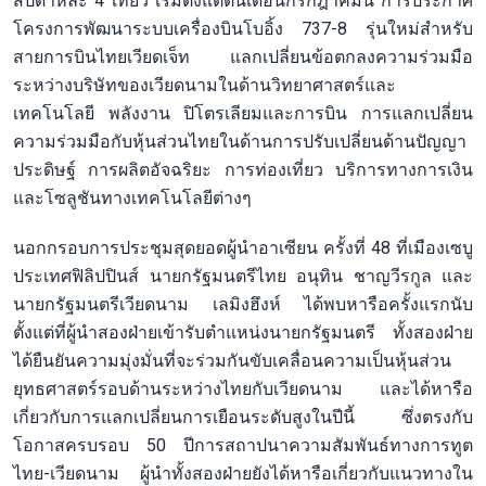
สัปดาห์ละ 4 เที่ยว เริ่มตั้งแต่ต้นเดือนกรกฎาคมนี้ การประกาศ
โครงการพัฒนาระบบเครื่องบินโบอิ้ง 737-8 รุ่นใหม่สำหรับ
สายการบินไทยเวียดเจ็ท แลกเปลี่ยนข้อตกลงความร่วมมือ
ระหว่างบริษัทของเวียดนามในด้านวิทยาศาสตร์และ
เทคโนโลยี พลังงาน ปิโตรเลียมและการบิน การแลกเปลี่ยน
ความร่วมมือกับหุ้นส่วนไทยในด้านการปรับเปลี่ยนด้านปัญญา
ประดิษฐ์ การผลิตอัจฉริยะ การท่องเที่ยว บริการทางการเงิน
และโซลูชันทางเทคโนโลยีต่างๆ
นอกกรอบการประชุมสุดยอดผู้นำอาเซียน ครั้งที่ 48 ที่เมืองเซบู
ประเทศฟิลิปปินส์ นายกรัฐมนตรีไทย อนุทิน ชาญวีรกูล และ
นายกรัฐมนตรีเวียดนาม เลมิงฮึงห์ ได้พบหารือครั้งแรกนับ
ตั้งแต่ที่ผู้นำสองฝ่ายเข้ารับตำแหน่งนายกรัฐมนตรี ทั้งสองฝ่าย
ได้ยืนยันความมุ่งมั่นที่จะร่วมกันขับเคลื่อนความเป็นหุ้นส่วน
ยุทธศาสตร์รอบด้านระหว่างไทยกับเวียดนาม และได้หารือ
เกี่ยวกับการแลกเปลี่ยนการเยือนระดับสูงในปีนี้ ซึ่งตรงกับ
โอกาสครบรอบ 50 ปีการสถาปนาความสัมพันธ์ทางการทูต
ไทย-เวียดนาม ผู้นำทั้งสองฝ่ายยังได้หารือเกี่ยวกับแนวทางใน