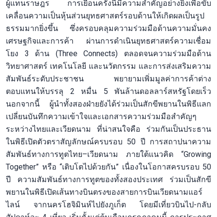
ผู้แทนราษฎร การเยือนครั้งนี้มีความสำคัญอย่างยิ่งเพื่อขับ
เคลื่อนความเป็นหุ้นส่วนยุทธศาสตร์รอบด้านให้เกิดผลเป็นรูป
ธรรมมากยิ่งขึ้น ซึ่งครอบคลุมความร่วมมือด้านความมั่นคง
เศรษฐกิจและการค้า ผ่านการดำเนินยุทธศาสตร์ความเชื่อม
โยง 3 ด้าน (Three Connects) ตลอดจนความร่วมมือด้าน
วิทยาศาสตร์ เทคโนโลยี และนวัตกรรม และการส่งเสริมความ
สัมพันธ์ระดับประชาชน พยายามเพิ่มมูลค่าการค้าต่าง
ตอบแทนให้บรรลุ 2 หมื่น 5 พันล้านดอลลาร์สหรัฐโดยเร็ว
นอกจากนี้ ผู้นำทั้งสองฝ่ายยังได้ร่วมเป็นสักขีพยานในพิธีแลก
เปลี่ยนบันทึกความเข้าใจและเอกสารความร่วมมือสำคัญๆ
ระหว่างไทยและเวียดนาม ที่น่าสนใจคือ ร่วมกันเป็นประธาน
ในพิธีเปิดตัวตราสัญลักษณ์ครบรอบ 50 ปี การสถาปนาความ
สัมพันธ์ทางการทูตไทย–เวียดนาม ภายใต้แนวคิด “Growing
Together” หรือ “เติบโตไปด้วยกัน” เนื่องในโอกาสครบรอบ 50
ปี ความสัมพันธ์ทางการทูตของทั้งสองประเทศ ร่วมเป็นสักขี
พยานในพิธีเปิดเส้นทางบินตรงของสายการบินเวียดนามแอร์
ไลน์ จากนครโฮจิมินห์ไปยังภูเก็ต โดยมีเที่ยวบินไป-กลับ