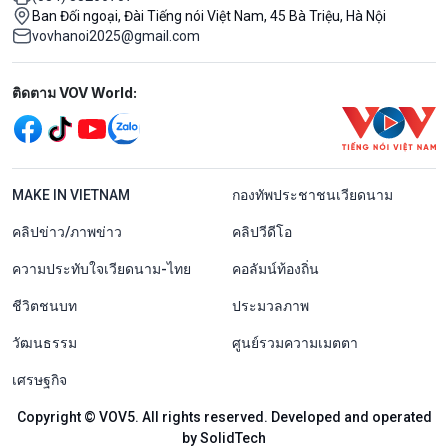
Ban Đối ngoại, Đài Tiếng nói Việt Nam, 45 Bà Triệu, Hà Nội
vovhanoi2025@gmail.com
Mạng xã hội
ติดตาม VOV World:
menu footer tiếng Thái
MAKE IN VIETNAM
กองทัพประชาชนเวียดนาม
คลิปข่าว/ภาพข่าว
คลิปวีดีโอ
ความประทับใจเวียดนาม-ไทย
คอลัมน์ท้องถิ่น
ชีวิตชนบท
ประมวลภาพ
วัฒนธรรม
ศูนย์รวมความเมตตา
เศรษฐกิจ
Copyright © VOV5. All rights reserved. Developed and operated
by SolidTech