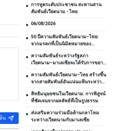
การทูตระดับประชาชน สะพานสาน
●
สัมพันธ์เวียดนาม - ไทย
06/08/2026
●
50 ปีความสัมพันธ์เวียดนาม–ไทย:
●
จากมรดกที่เป็นนิมิตหมายของ
ประธานโฮจิมินห์สู่ตวามเป็นหุ้นส่วน
ความสัมพันธ์ระหว่างรัฐสภา
●
ยุทธศาสตร์รอบด้าน
เวียดนาม–มาเลเซียจะได้รับการขยาย
อย่างต่อเนื่อง
ความสัมพันธ์เวียดนาม–ไทย สร้างขึ้น
●
จากสายสัมพันธ์อันแน่นแฟ้นระหว่าง
ประชาชนของทั้งสองประเทศ
สิทธิมนุษยชนในเวียดนาม: การพิสูจน์
●
ที่ชัดเจนจากผลลัพธ์ที่เป็นรูปธรรม
ส่งเสริมความร่วมมือด้านกลาโหม
●
ห็น
ระหว่างเวียดนามกับมาเลเซีย