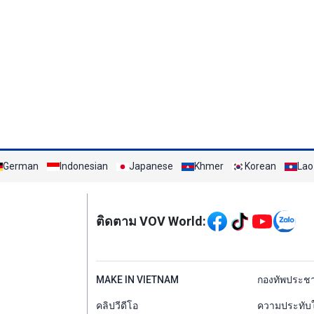
German
Indonesian
Japanese
Khmer
Korean
Lao
Mạng xã hội
ติดตาม VOV World:
menu footer tiếng Th
MAKE IN VIETNAM
กองทัพประช
คลิปวีดีโอ
ความประทับ