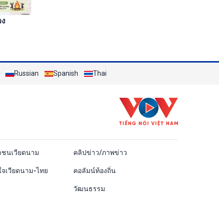
วง
Russian
Spanish
Thai
ái
าชนเวียดนาม
คลิปข่าว/ภาพข่าว
ใจเวียดนาม-ไทย
คอลัมน์ท้องถิ่น
วัฒนธรรม