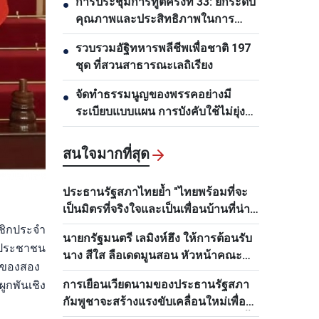
การประชุมการทูตครั้งที่ 33: ยกระดับ
●
คุณภาพและประสิทธิภาพในการ
ดำเนินงานของสำนักงานตัวแทน
รวบรวมอัฐิทหารพลีชีพเพื่อชาติ 197
●
เวียดนามในต่างประเทศ
ชุด ที่สวนสาธารณะเลถิเรียง
จัดทำธรรมนูญของพรรคอย่างมี
●
ระเบียบแบบแผน การบังคับใช้ไม่ยุ่ง
ยากและคงอยู่ยืนยาว
สนใจมากที่สุด
ประธานรัฐสภาไทยย้ำ "ไทยพร้อมที่จะ
เป็นมิตรที่จริงใจและเป็นเพื่อนบ้านที่น่า
ไว้วางใจของเวียดนามเสมอ"
าชิกประจำ
นายกรัฐมนตรี เลมิงห์ฮึง ให้การต้อนรับ
คประชาชน
นาง สีใส ลือเดดมูนสอน หัวหน้าคณะ
องของสอง
กรรมการด้านบุคลากรส่วนกลางพรรค
การเยือนเวียดนามของประธานรัฐสภา
กพันเชิง
ประชาชนปฏิวัติลาว
กัมพูชาจะสร้างแรงขับเคลื่อนใหม่เพื่อ
นำความสัมพันธ์ระหว่างสองประเทศขึ้น