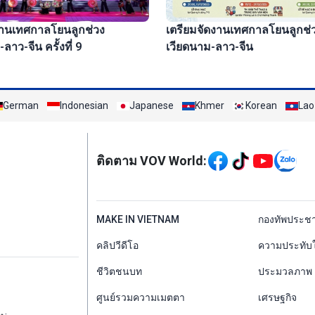
งานเทศกาลโยนลูกช่วง
เตรียมจัดงานเทศกาลโยนลูกช่
ลาว-จีน ครั้งที่ 9
เวียดนาม-ลาว-จีน
German
Indonesian
Japanese
Khmer
Korean
Lao
Mạng xã hội
ติดตาม VOV World:
menu footer tiếng Th
MAKE IN VIETNAM
กองทัพประช
คลิปวีดีโอ
ความประทับ
ชีวิตชนบท
ประมวลภาพ
ศูนย์รวมความเมตตา
เศรษฐกิจ