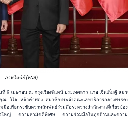
ภาพในพิธี (VNA)
่ 9 เมษายน ณ กรุงเวียงจันทน์ ประเทศลาว นาย เจิ่นเกิ๋มตู๊ สม
ะคุณ วิไล หล้าคำฟอง สมาชิกประจำคณะเลขาธิการกลางพรร
มมือเพื่อกระชับความสัมพันธ์ร่วมมือระหว่างสำนักงานที่เกี่ยวข้
ิ่งใหญ่ ความสามัคคีพิเศษ ความร่วมมือในทุกด้านและความผู