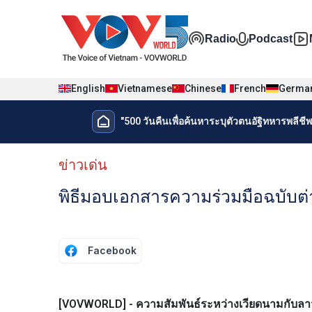
Nhảy đến nội dung
Đa phương t
Radio
Podcast
English
Vietnamese
Chinese
French
Germa
Menu trang chủ tiếng Thái
"500 วันคืนเพื่อค้นหาระบุตัวตนอัฐิทหารพลีชีพเ
Menu phụ tiếng Thái
ข่าวเด่น
พิธีมอบเอกสารความร่วมมือฉบับต่
Facebook
[VOVWORLD] - ความสัมพันธ์ระหว่างเวียดนามกับลาว