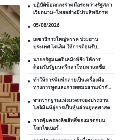
ปฏิบัติข้อตกลงร่วมมือระหว่างรัฐสภา
●
เวียดนาม–ไทยอย่างมีประสิทธิภาพ
05/08/2026
●
เลขาธิการใหญ่พรรค ประธาน
●
ประเทศ โตเลิม ให้การต้อนรับ
เอกอัครราชทูตมาเลเซีย
นายกรัฐมนตรี เลมิงห์ฮึง ให้การ
●
ต้อนรับรัฐมนตรีกลาโหมมาเลเซีย
ทำให้การพิมพ์กลายเป็นเครื่องมือ
●
ทางการทูตและการผสมผสานเข้ากับ
กระแสโลก
จากรากฐานแห่งมรดกของประธาน
●
โฮจิมินห์สู่การเป็นหุ้นส่วนยุทธศาสตร์
รอบด้าน
การคุ้มครองลิขสิทธิ์ของมรดกบน
●
โลกไซเบอร์