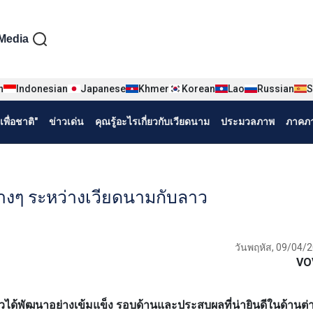
iện tiếng Thái
Media
n
Indonesian
Japanese
Khmer
Korean
Lao
Russian
S
พื่อชาติ"
ข่าวเด่น
คุณรู้อะไรเกี่ยวกับเวียดนาม
ประมวลภาพ
ภาคภา
างๆ ระหว่างเวียดนามกับลาว
วันพฤหัส, 09/04/2
VO
ได้พัฒนาอย่างเข้มแข็ง รอบด้านและประสบผลที่น่ายินดีในด้านต่