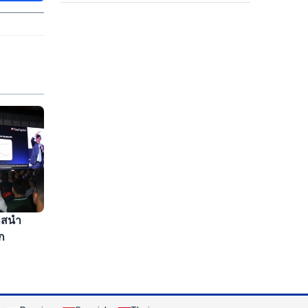
าสนำ
ก