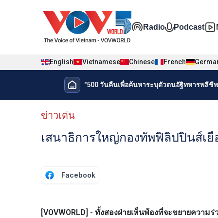
Nhảy đến nội dung
Đa phương t
Radio
Podcast
English
Vietnamese
Chinese
French
Germa
Menu trang chủ tiếng Thái
"500 วันคืนเพื่อค้นหาระบุตัวตนอัฐิทหารพลีชีพเ
Menu phụ tiếng Thái
ข่าวเด่น
เสนาธิการใหญ่กองทัพฟิลิปปินส์เ
Facebook
[VOVWORLD] - ทั้งสองฝ่ายเห็นพ้องที่จะขยายความร่ว