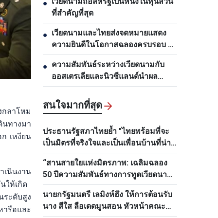
เวียดนามถือสหรัฐเป็นหนึ่งในหุ้นส่วน
●
ที่สำคัญที่สุด
เวียดนามและไทยส่งจดหมายแสดง
●
ความยินดีในโอกาสฉลองครบรอบ 50
ปีการสถาปนาความสัมพันธ์ทางการ
ความสัมพันธ์ระหว่างเวียดนามกับ
●
ทูต
ออสเตรเลียและนิวซีแลนด์นำผล
ประโยชน์มาสู่ทุกฝ่าย
สนใจมากที่สุด
วงกลาโหม
เดินทางมา
ประธานรัฐสภาไทยย้ำ "ไทยพร้อมที่จะ
อก เหงียน
เป็นมิตรที่จริงใจและเป็นเพื่อนบ้านที่น่า
ไว้วางใจของเวียดนามเสมอ"
“สานสายใยแห่งมิตรภาพ: เฉลิมฉลอง
ดำเนินงาน
50 ปีความสัมพันธ์ทางการทูตเวียดนาม–
นให้เกิด
ไทย”
นายกรัฐมนตรี เลมิงห์ฮึง ให้การต้อนรับ
นระดับสูง
นาง สีใส ลือเดดมูนสอน หัวหน้าคณะ
หารือและ
กรรมการด้านบุคลากรส่วนกลางพรรค