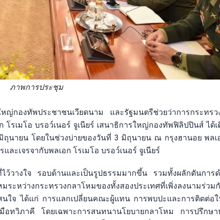
ภาพการประชุม
รใหญ่กองทัพประชาชนเวียดนาม และรัฐมนตรีช่วยว่าการกระทร
โรเมโอ บรอว์เนอร์ จูเนียร์ เสนาธิการใหญ่กองทัพฟิลิปปินส์ ได้
 มิถุนายน โดยในช่วงบ่ายของวันที่ 3 มิถุนายน ณ กรุงฮานอย พลเ
ารและเจรจากับพลเอก โรเมโอ บรอว์เนอร์ จูเนียร์
อที่ไว้วางใจ รอบด้านและเป็นรูปธรรมมากขึ้น รวมทั้งผลักดันการ
มระหว่างกระทรวงกลาโหมของทั้งสองประเทศที่เพิ่งลงนามร่วมกั
มสนใจ ได้แก่ การแลกเปลี่ยนคณะผู้แทน การพบปะและการติดต่อใ
มมือทวิภาคี โดยเฉพาะการสนทนานโยบายกลาโหม การปรึกษา