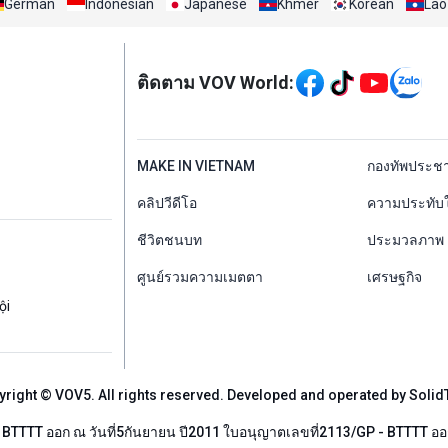
German
Indonesian
Japanese
Khmer
Korean
Lao
Mạng xã hội
ติดตาม VOV World:
menu footer tiếng Th
MAKE IN VIETNAM
กองทัพประช
คลิปวีดีโอ
ความประทับ
ชีวิตชนบท
ประมวลภาพ
ศูนย์รวมความเมตตา
เศรษฐกิจ
ội
yright © VOV5. All rights reserved. Developed and operated by Solid
TTTT ออก ณ วันที่5กันยายน ปี2011 ใบอนุญาตเลขที่2113/GP - BTTTT ออก