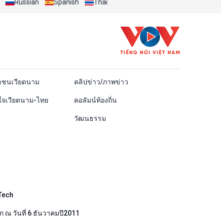
Russian
Spanish
Thai
ái
าชนเวียดนาม
คลิปข่าว/ภาพข่าว
ใจเวียดนาม-ไทย
คอลัมน์ท้องถิ่น
วัฒนธรรม
Tech
 ณ วันที่ 6 ธันวาคมปี2011