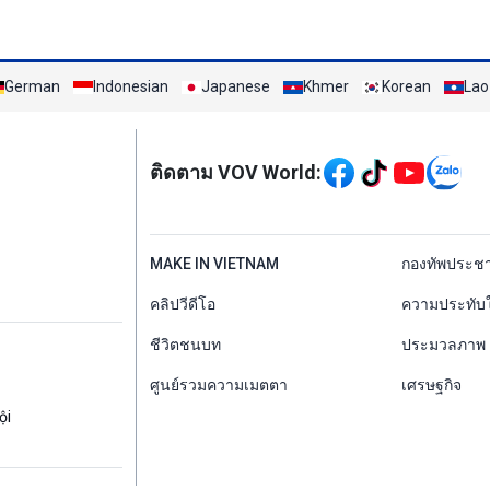
German
Indonesian
Japanese
Khmer
Korean
Lao
Mạng xã hội
ติดตาม VOV World:
menu footer tiếng Th
MAKE IN VIETNAM
กองทัพประช
คลิปวีดีโอ
ความประทับ
ชีวิตชนบท
ประมวลภาพ
ศูนย์รวมความเมตตา
เศรษฐกิจ
ội