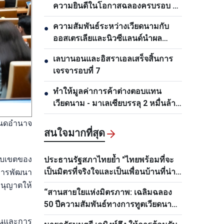
ความยินดีในโอกาสฉลองครบรอบ 50
ปีการสถาปนาความสัมพันธ์ทางการ
ความสัมพันธ์ระหว่างเวียดนามกับ
●
ทูต
ออสเตรเลียและนิวซีแลนด์นำผล
ประโยชน์มาสู่ทุกฝ่าย
เลบานอนและอิสราเอลเสร็จสิ้นการ
●
เจรจารอบที่ 7
ทำให้มูลค่าการค้าต่างตอบแทน
●
เวียดนาม - มาเลเซียบรรลุ 2 หมื่นล้าน
ดอลลาร์สหรัฐโดยเร็ว
หนดอำนาจ
สนใจมากที่สุด
อบเขตของ
ประธานรัฐสภาไทยย้ำ "ไทยพร้อมที่จะ
เป็นมิตรที่จริงใจและเป็นเพื่อนบ้านที่น่า
อการพัฒนา
ไว้วางใจของเวียดนามเสมอ"
อนุญาตให้
“สานสายใยแห่งมิตรภาพ: เฉลิมฉลอง
50 ปีความสัมพันธ์ทางการทูตเวียดนาม–
ไทย”
ียนและการ