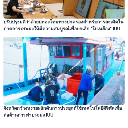
ปรับปรุงมติว่าด้วยบทลงโทษทางปกครองสำหรับการละเมิดใน
ภาคการประมงให้มีความสมบูรณ์เพื่อยกเลิก “ใบเหลือง” IUU
จังหวัดกว๋างหงายผลักดันการประยุกต์ใช้เทคโนโลยีดิจิทัลเพื่อ
ต่อต้านการทำประมง IUU