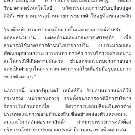
มีความสมบูรณ์ ทำการเบิกจ่ายเงินลงทุนภาครัฐ พัฒนา
วิทยาศาสตร์เทคโนโลยี นวัตกรรมและการปรับเปลี่ยนสู่ยุค
ดิจิทัล พยายามบรรลุเป้าหมายการขยายตัวให้อยู่
ที่เลขสองหลัก
“เราต้องพิจารณารายละเอียมากขึ้นและคาดการณ์
สำหรับ
แต่ละหน่วยงาน แต่ละด้านและแต่ละภาคเศรษฐกิจ เพื่อ
สามารถใช้มาตรการด้านนโยบายการเงิน งบประมาณและ
พัฒนาอุตสาหกรรม การเกษตร การค้า การบริการอย่างเหมาะ
สมในกรณีที่เกิดความผันผวน ช่วยลดผลกระทบจากภายนอก
และเป็นฝ่
า
ยรุก
ในการ
วางมาตรการแก้ไข
เพื่อรับมือ
รูปแบบ
การ
ขยายตัว
ต่าง ๆ
”
นอกจากนี้ นายกรัฐมนตรี เลมิงห์
ฮึง
ยังมอบหมายหน้าที่ให้
กระทรวง หน่วยงานต่างๆ รวมทั้งธนาคารชาติมีการ
บริหาร
จัดการ
ในด้านดอกเบี้ย อัตราการแลกเปลี่ยนเงินตราต่าง
ประเทศและการขยายตัวของสิน
เชื่อ
อย่างคล่องตัวและเหมาะ
สม
และไม่กดดันต่อราคาสินค้า ส่วนกระทรวงการคลังต้อง
บริหาร
นโยบายงบประมาณประจำปีตามแนวทางที่
เหมาะสม