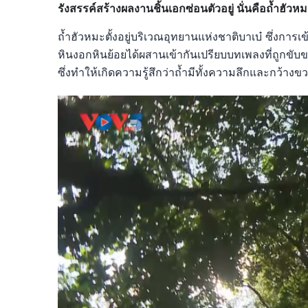
รังสรรค์สร้างผลงานชิ้นเอกซ่อนตัวอยู่ นั่นคือถ้ำฮัวห
ถ้ำฮัวหมะตั้งอยู่บริเวณอุทยานแห่งชาติบาเบ๋ ซึ่งกา
หินงอกหินย้อยได้ผสานเข้ากันเปรียบบทเพลงที่ถู
ซึ่งทำให้เกิดความรู้สึกว่าถ้ำมีทั้งความลึกและกว้างข