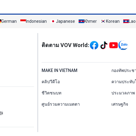
German
Indonesian
Japanese
Khmer
Korean
Lao
Mạng xã hội
ติดตาม VOV World:
menu footer tiếng Th
MAKE IN VIETNAM
กองทัพประช
คลิปวีดีโอ
ความประทับ
ชีวิตชนบท
ประมวลภาพ
ศูนย์รวมความเมตตา
เศรษฐกิจ
ội