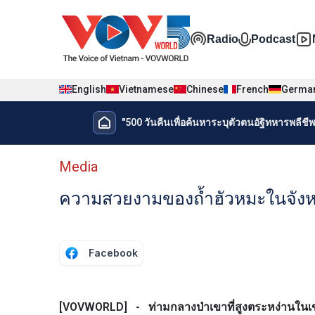
Nhảy đến nội dung
Đa phương t
Radio
Podcast
English
Vietnamese
Chinese
French
Germa
Menu trang chủ tiếng Thái
"500 วันคืนเพื่อค้นหาระบุตัวตนอัฐิทหารพลีชีพเ
Menu phụ tiếng Thái
Media
ความสวยงามของถ้ำฮัวหมะในจังหว
Facebook
[VOVWORLD] - ท่ามกลางป่าเขาที่สูงตระหง่านในเขตต