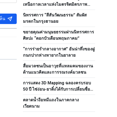
เหนือกาลเวลาแห่งไมตรจิตมิตรภาพ
เวียดนาม–รัสเซีย
นิทรรศการ “สีสันวัฒนธรรม” สัมผัส
ห็น
มรดกในกรุงฮานอย
ขยายคุณค่ามนุษยธรรมผ่านนิทรรศการ
ศิลปะ “ดอกบัวเดือนพฤษภาคม”
“การร่ายรำกลางอากาศ” อันน่าทึ่งของฝู
กนกปากห่างหายากในยาลาย
สื่อมวลชนเป็นอาวุธที่แหลมคมของงาน
ด้านแนวคิดและการรณรงค์มวลชน
การแสดง 3D Mapping ฉลองครบรอบ
50 ปี ไซ่ง่อน-ยาดิ๋งได้รับการเปลี่ยนชื่อ
เป็นโฮจิมินห์
ตลาดน้ำงือหมีแถงในภาคกลาง
เวียดนาม