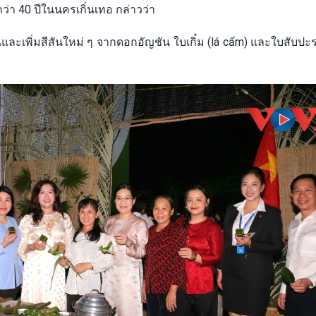
ว่า 40 ปีในนครเกิ่นเทอ กล่าวว่า
มิ้นและเพิ่มสีสันใหม่ ๆ จากดอกอัญชัน ใบเกิ๋ม (lá cẩm) และใบสับปะ