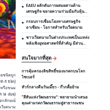
EAEU ผลักดันการผสมผสานด้าน
●
เศรษฐกิจ ขยายความร่วมมือกับหุ้น
ส่วนต่างๆ
กรอบการเชื่อมโยงทางเศรษฐกิจ
●
อาเซียน - โอกาสสำหรับเวียดนาม
ชาวเวียดนามในต่างประเทศเป็นแหล่ง
●
พลังเชิงยุทธศาสตร์ที่สำคัญ มีส่วน
ช่วยยกระดับพลังรวมของชาติ
สนใจมากที่สุด
การคุ้มครองลิขสิทธิ์ของมรดกบนโลก
อยชนิดถูก
ไซเบอร์
h ít trần)
ทัวร์กลางคืนวันเมี๊ยว - ก๊วกตื๋อย้าม
ิบหรือขนม
h lá dừa)
“สีสันแห่งวัฒนธรรม”: พยายามนำเสนอ
เอกลักษณ์
คุณค่ามรดกวัฒนธรรมสู่สาธารณชน
เวียดนาม