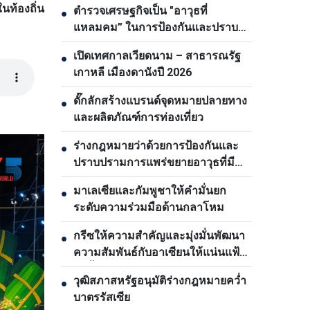
นท้องถิ่น
ตำรวจเศรษฐกิจเป็น "อาวุธที่
●
แหลมคม” ในการป้องกันและปราบ
ปรามอาชญากรรม
เปิดเทศกาลเวียดนาม – สาธารณรัฐ
●
เกาหลี เมืองดานังปี 2026
ดั๊กลักสร้างแบรนด์จุดหมายปลายทาง
●
และผลิตภัณฑ์การท่องเที่ยว
ร่างกฎหมายว่าด้วยการป้องกันและ
●
ปราบปรามการแพร่ขยายอาวุธที่มี
อานุภาพทำลายล้างสูงเน้นการป้องกัน
มาเลเซียและกัมพูชาให้คำมั่นยก
●
เป็นหลัก
ระดับความร่วมมือด้านกลาโหม
กรีซให้ความสำคัญและมุ่งมั่นพัฒนา
●
ความสัมพันธ์กับอาเซียนให้แน่นแฟ้น
ยิ่งขึ้น
วุฒิสภาสหรัฐอนุมัติร่างกฎหมายคว่ำ
●
บาตรรัสเซีย