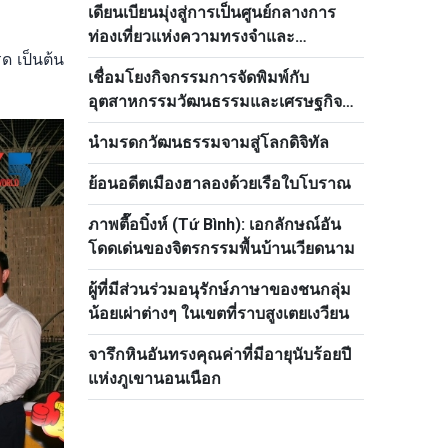
เดียนเบียนมุ่งสู่การเป็นศูนย์กลางการ
ท่องเที่ยวแห่งความทรงจำและ
รด เป็นต้น
ประสบการณ์ทางวัฒนธรรม
เชื่อมโยงกิจกรรมการจัดพิมพ์กับ
อุตสาหกรรมวัฒนธรรมและเศรษฐกิจ
ดิจิทัล
นำมรดกวัฒนธรรมจามสู่โลกดิจิทัล
ย้อนอดีตเมืองฮาลองด้วยเรือใบโบราณ
ภาพตื๊อบิ๋งห์ (Tứ Bình): เอกลักษณ์อัน
โดดเด่นของจิตรกรรมพื้นบ้านเวียดนาม
ผู้ที่มีส่วนร่วมอนุรักษ์ภาษาของชนกลุ่ม
น้อยเผ่าต่างๆ ในเขตที่ราบสูงเตยเงวียน
จารึกหินอันทรงคุณค่าที่มีอายุนับร้อยปี
แห่งภูเขานอนเนือก