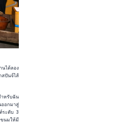
งานได้ลอง
สปันจ์ไส้
สำหรับฉัน
ออกมาสู่
ฑ์ระดับ 3
บขนมให้มี