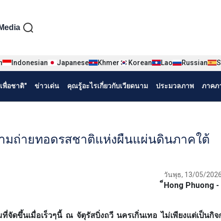
iện tiếng Thái
Media
n
Indonesian
Japanese
Khmer
Korean
Lao
Russian
S
พื่อชาติ"
ข่าวเด่น
คุณรู้อะไรเกี่ยวกับเวียดนาม
ประมวลภาพ
ภาคภา
ามถ่ายทอดรสชาติแห่งผืนแผ่นดินภาคใต้
วันพุธ, 13/05/2026
็Hong Phuong -
ึ้นเมื่อเร็วๆนี้ ณ จัตุรัสบิ่งถวี นครเกิ่นเทอ ไม่เพียงแต่เป็นกิ