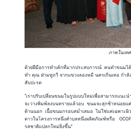
ภาพในเทศก
ด้วยฝีมือการทำเค้กที่มากประสบการณ์ คนทำขนมได้ส
ทำ คุณ ฝ่ามทูถวี จากแขวงลองหมี นครเกิ่นเทอ กำลังยุ่
สับปะรด
“เราปรับเปลี่ยนขนมในรูปแบบใหม่เพื่อสามารถแนะนำ
จะวางพิมพ์ลงบนทรายแล้วอบ ขนมจะสุกช้าหน่อยแต่
ด้านนอก เนื้อขนมกรอบสม่ำเสมอ ไม่ใช่แค่เฉพาะผิวด
ดาวในโครงการหนึ่งตำบลหนึ่งผลิตภัณฑ์หรือ OCOP 
รสชาติแปลกใหม่ยิ่งขึ้น”