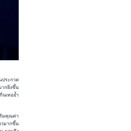
ซนประกวด
กยิ่งขึ้น
ิ่นเทอย้ำ
ริมคุณค่า
ยวมากขึ้น