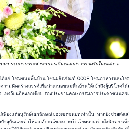
นคณะกรรมการประชาชนนครเกิ่นเทอกล่าวปราศรัยในเทศกาล
ง ๆ ได้แก่ โซนขนมพื้นบ้าน โซนผลิตภัณฑ์ OCOP โซนอาหารและโ
คิดสร้างสรรค์เพื่อนำเสนอขนมพื้นบ้านให้เข้าถึงผู้บริโภคได้มา
อ นาง เหงวียนถิหงอกเดียบ รองประธานคณะกรรมการประชาชนนครเก
่เพียงแต่อนุรักษ์เอกลักษณ์ของเขตชนบทเท่านั้น หากยังช่วยส่งเส
ัจจุบันและทำให้เอกลักษณ์ของภาคใต้เวียดนามเข้าถึงนักท่องเที่