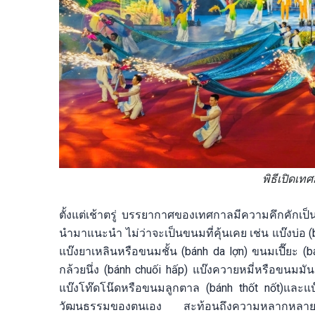
พิธีเปิดเ
ตั้งแต่เช้าตรู่ บรรยากาศของเทศกาลมีความคึกคักเป
นำมาแนะนำ ไม่ว่าจะเป็นขนมที่คุ้นเคย เช่น แบ๊งบ่อ (bá
แบ๊งยาเหลินหรือขนมชั้น (bánh da lợn) ขนมเปี๊ยะ (
กล้วยนึ่ง (bánh chuối hấp) แบ๊งควายหมี่หรือขนมมั
แบ๊งโท๊ดโน๊ดหรือขนมลูกตาล (bánh thốt nốt)และแบ๊
วัฒนธรรมของตนเอง สะท้อนถึงความหลากหลายและ