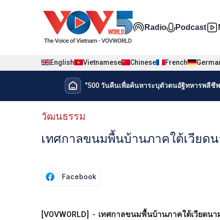
Nhảy đến nội dung
Đa phương t
Radio
Podcast
English
Vietnamese
Chinese
French
Germa
Menu trang chủ tiếng Thái
"500 วันคืนเพื่อค้นหาระบุตัวตนอัฐิทหารพลีชีพเ
Menu phụ tiếng Thái
วัฒนธรรม
เทศกาลขนมพื้นบ้านภาคใต้เวียดน
Facebook
[VOVWORLD] - เทศกาลขนมพื้นบ้านภาคใต้เวียดนามที่จัดข