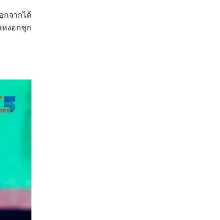
นอกจากได้
บลหงอกชุก