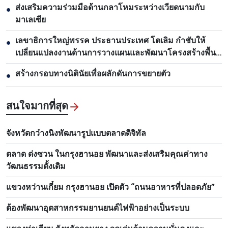
ส่งเสริมความร่วมมือด้านกลาโหมระหว่างเวียดนามกับ
●
มาเลเซีย
เลขาธิการใหญ่พรรค ประธานประเทศ โตเลิม กำชับให้
●
เปลี่ยนแปลงงานด้านการวางแผนและพัฒนาโครงสร้างพื้น
ฐาน
สร้างกรอบทางนิตินัยเพื่อผลักดันการขยายตัว
●
สนใจมากที่สุด
จังหวัดกว๋างนิงพัฒนารูปแบบตลาดดิจิทัล
ตลาด ด่งซวน ในกรุงฮานอย พัฒนาและส่งเสริมคุณค่าทาง
วัฒนธรรมดั้งเดิม
แขวงหว่านเกี๋ยม กรุงฮานอย เปิดตัว “ถนนอาหารที่ปลอดภัย”
ต้องพัฒนาอุตสาหกรรมยานยนต์ไฟฟ้าอย่างเป็นระบบ