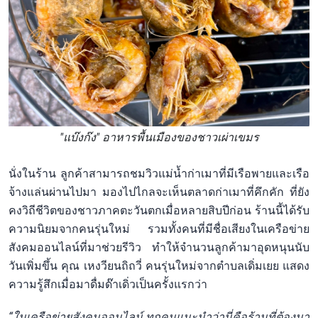
"แบ๊งก๊ง" อาหารพื้นเมืองของชาวเผ่าเขมร
นั่งในร้าน ลูกค้าสามารถชมวิวแม่น้ำก่าเมาที่มีเรือพายและเรือ
จ้างแล่นผ่านไปมา มองไปไกลจะเห็นตลาดก่าเมาที่คึกคัก ที่ยัง
คงวิถีชีวิตของชาวภาคตะวันตกเมื่อหลายสิบปีก่อน ร้านนี้ได้รับ
ความนิยมจากคนรุ่นใหม่ รวมทั้งคนที่มีชื่อเสียงในเครือข่าย
สังคมออนไลน์ที่มาช่วยรีวิว ทำให้จำนวนลูกค้ามาอุดหนุนนับ
วันเพิ่มขึ้น คุณ เหงวียนถิถวี่ คนรุ่นใหม่จากตำบลเดิ่มเยย แสดง
ความรู้สึกเมื่อมาดื่มด๊าเดิ่วเป็นครั้งแรกว่า
“ในเครือข่ายสังคมออนไลน์ ทุกคนแนะนำว่านี่คือร้านที่ต้องมา