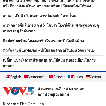
แขวงห่าเตียน จังหวัดอานยาง จุดเด่นด้านความมั่นคงและ
สวัสดิการสังคมในเขตชายแดนทิศตะวันตกเฉียงใต้ของ
ประเทศ
ฮานอยเปิดตัว "ถนนอาหารปลอดภัย" สายใหม่
ถนนกลางคืนในกรุงเก่าเว้- ใช้ประโยชน์ด้านเศรษฐกิจควบคู่
กับการอนุรักษ์มรดก
ศิลปะช่วยเชื่อมโยงสมาชิกในครอบครัวในตัวเมือง
ทัวร์กลางคืนพิพิธภัณฑ์ที่เป็นเอกลักษณ์ในจังหวัดกว๋างนิง
เปลี่ยนแปลงโฉมหน้าเขตชุมชนใต้สะพานลองเบียนในกรุง
ฮานอย
English
Vietnamese
Chinese
French
German
ส่วนกระจายเสียงต่างประเทศ
สถานีวิทยุเวียดนาม
Director
: Pho Cam Hoa