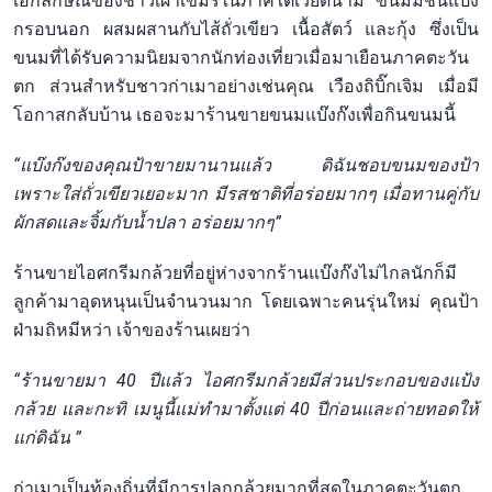
เอกลักษณ์ของชาวเผ่าเขมรในภาคใต้เวียดนาม ขนมมีชั้นแป้ง
กรอบนอก ผสมผสานกับไส้ถั่วเขียว เนื้อสัตว์ และกุ้ง ซึ่งเป็น
ขนมที่ได้รับความนิยมจากนักท่องเที่ยวเมื่อมาเยือนภาคตะวัน
ตก ส่วนสำหรับชาวก่าเมาอย่างเช่นคุณ เวืองถิบิ๊กเจิม เมื่อมี
โอกาสกลับบ้าน เธอจะมาร้านขายขนมแบ๊งก๊งเพื่อกินขนมนี้
“แบ๊งก๊งของคุณป้าขายมานานแล้ว ดิฉันชอบขนมของป้า
เพราะใส่ถั่วเขียวเยอะมาก มีรสชาติที่อร่อยมากๆ เมื่อทานคู่กับ
ผักสดและจิ้มกับน้ำปลา อร่อยมากๆ”
ร้านขายไอศกรีมกล้วยที่อยู่ห่างจากร้านแบ๊งก๊งไม่ไกลนักก็มี
ลูกค้ามาอุดหนุนเป็นจำนวนมาก โดยเฉพาะคนรุ่นใหม่ คุณป้า
ฝ่ามถิหมีหว่า เจ้าของร้านเผยว่า
“ร้านขายมา 40 ปีแล้ว ไอศกรีมกล้วยมีส่วนประกอบของแป้ง
กล้วย และกะทิ เมนูนี้แม่ทำมาตั้งแต่ 40 ปีก่อนและถ่ายทอดให้
แก่ดิฉัน ”
ก่าเมาเป็นท้องถิ่นที่มีการปลูกกล้วยมากที่สุดในภาคตะวันตก