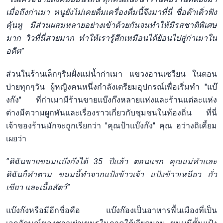
เมื่อถึงก่าเมา หนูยังไม่เคยดื่มเครื่องดื่มนี้จึงมาที่นี่ ชื่อด๊าเดิ่วฟัง
คุ้นหู มีส่วนผสมหลายอย่างเข้าด้วยกันจนทำให้มีรสชาติพิเศษ
มาก วิวที่นี่สวยมาก ทำให้เรารู้สึกเหมือนได้ย้อนไปสู่ก่าเมาใน
อดีต”
ส่วนในร้านเล็กๆริมฝั่งแม่น้ำก่าเมา แขวงอานเซวียน ในตอน
บ่ายทุกๆวัน ผู้หญิงคนหนึ่งกำลังเตรียมอุปกรณ์เพื่อเริ่มทำ "แบ๊
งก๊ง" ที่ก่าเมามีร้านขายแบ๊งก๊งหลายแห่งและร้านแต่ละแห่ง
ต่างมีความผูกพันและเรื่องราวเกี่ยวกับชุมชนในท้องถิ่น ที่นี่
เจ้าของร้านมักจะถูกเรียกว่า "คุณป้าแบ๊งก๊ง" คุณ ฮว่างถิเคี้ยม
เผยว่า
“ดิฉันขายขนมแบ๊งก๊งได้ 35 ปีแล้ว ตอนแรก คุณแม่ทำและ
ดิฉันก็ทำตาม ขนมนี้ทำจากแป้งข้าวเจ้า แป้งข้าวเหนียว ถั่ว
เขียว และเนื้อสัตว์”
แบ๊งก๊งหรือมีอีกชื่อคือ แบ๊งก๊องเป็นอาหารพื้นเมืองที่เป็น