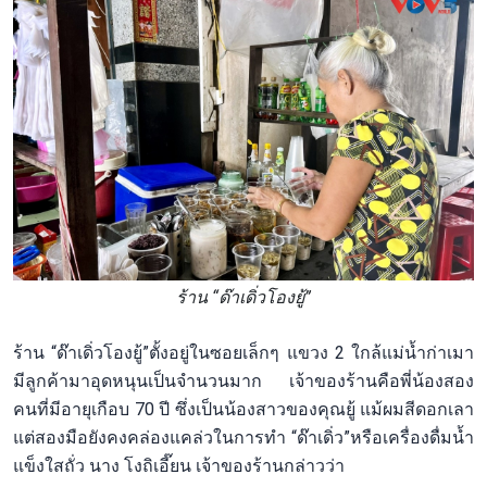
ร้าน “ด๊าเดิ่วโองยู้”
ร้าน “ด๊าเดิ่วโองยู้”ตั้งอยู่ในซอยเล็กๆ แขวง 2 ใกล้แม่น้ำก่าเมา
มีลูกค้ามาอุดหนุนเป็นจำนวนมาก เจ้าของร้านคือพี่น้องสอง
คนที่มีอายุเกือบ 70 ปี ซึ่งเป็นน้องสาวของคุณยู้ แม้ผมสีดอกเลา
แต่สองมือยังคงคล่องแคล่วในการทำ “ด๊าเดิ่ว”หรือเครื่องดื่มน้ำ
แข็งใสถั่ว นาง โงถิเอี๊ยน เจ้าของร้านกล่าวว่า