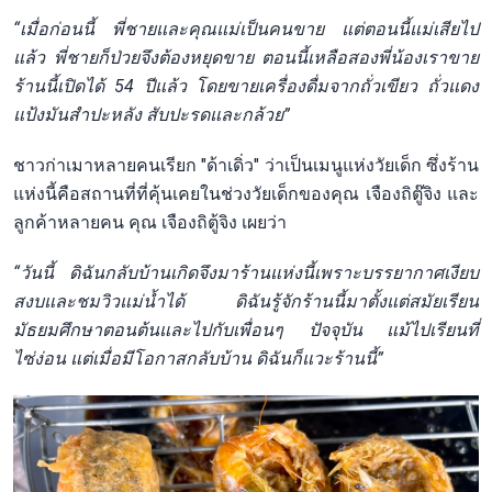
“เมื่อก่อนนี้ พี่ชายและคุณแม่เป็นคนขาย แต่ตอนนี้แม่เสียไป
แล้ว พี่ชายก็ป่วยจึงต้องหยุดขาย ตอนนี้เหลือสองพี่น้องเราขาย
ร้านนี้เปิดได้ 54 ปีแล้ว โดยขายเครื่องดื่มจากถั่วเขียว ถั่วแดง
แป้งมันสำปะหลัง สับปะรดและกล้วย”
ชาวก่าเมาหลายคนเรียก "ด้าเดิ่ว" ว่าเป็นเมนูแห่งวัยเด็ก ซึ่งร้าน
แห่งนี้คือสถานที่ที่คุ้นเคยในช่วงวัยเด็กของคุณ เจืองถิตู๊จิง และ
ลูกค้าหลายคน คุณ เจืองถิตู้จิง เผยว่า
“วันนี้ ดิฉันกลับบ้านเกิดจึงมาร้านแห่งนี้เพราะบรรยากาศเงียบ
สงบและชมวิวแม่น้ำได้ ดิฉันรู้จักร้านนี้มาตั้งแต่สมัยเรียน
มัธยมศึกษาตอนต้นและไปกับเพื่อนๆ ปัจจุบัน แม้ไปเรียนที่
ไซ่ง่อน แต่เมื่อมีโอกาสกลับบ้าน ดิฉันก็แวะร้านนี้”