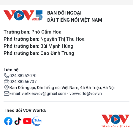
BAN ĐỐI NGOẠI
ĐÀI TIẾNG NÓI VIỆT NAM
Trưởng ban
: Phó Cẩm Hoa
Phó trưởng ban:
Nguyễn Thị Thu Hoa
Phó trưởng ban:
Bùi Mạnh Hùng
Phó trưởng ban:
Cao Đình Trung
Liên hệ
024 38252070
024 38266707
Ban Đối ngoại, Đài Tiếng nói Việt Nam, 45 Bà Triệu, Hà Nội
Email: vietkieuvov@gmail.com - vovworld@vov.vn
Mạng xã hội
Theo dõi VOV World: