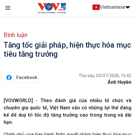
Nhảy đến nội dung
Vietnamese
Main navigation
menu phụ tiếng Việt
Bình luận
Tăng tốc giải pháp, hiện thực hóa mục
tiêu tăng trưởng
Thứ sáu, 03/07/2026, 15:42
Facebook
Ánh Huyền
[VOVWORLD] - Theo đánh giá của nhiều tổ chức và
chuyên gia quốc tế, Việt Nam vẫn có những lợi thế đáng
kể để duy trì tốc độ tăng trưởng cao trong trung và dài
hạn.
Chính phủ vừa ban hành Nghị quyết nhằm hiện thực hóa mục