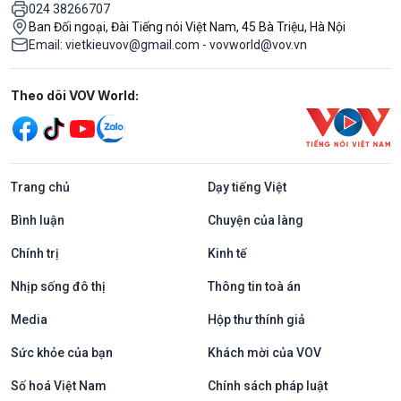
024 38266707
Ban Đối ngoại, Đài Tiếng nói Việt Nam, 45 Bà Triệu, Hà Nội
Email: vietkieuvov@gmail.com - vovworld@vov.vn
Mạng xã hội
Theo dõi VOV World:
Trang chủ
Dạy tiếng Việt
Bình luận
Chuyện của làng
Chính trị
Kinh tế
Nhịp sống đô thị
Thông tin toà án
Media
Hộp thư thính giả
Sức khỏe của bạn
Khách mời của VOV
Số hoá Việt Nam
Chính sách pháp luật