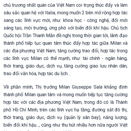
chủ trương nhất quán của Việt Nam coi trọng thúc đẩy và làm
sâu sắc quan hệ với Italia; mong muốn 2 bên mở rộng hợp tác
sang các lĩnh vực mới, như: khoa học - công nghệ, đổi mới
sáng tạo, môi trường, ứng phó với biến đổi khí hậu. Chủ tịch
Quốc hội Trần Thanh Mẫn đề nghị trong thời gian tới, lãnh đạo
thành phố tiếp tục quan tâm thúc đẩy hợp tác giữa Milan và
các địa phương Việt Nam; tăng cường trao đổi, hợp tác trong
các lĩnh vực Milan có thế mạnh, như: tài chính - ngân hàng,
thời trang, giáo dục, dịch vụ; tăng cường giao lưu nhân dân,
trao đổi văn hóa, hợp tác du lịch…
Về phần mình, Thị trưởng Milan Giuseppe Sala khẳng định
thành phố Milan quan tâm và mong muốn tiếp tục tăng cường
hợp tác với các địa phương Việt Nam, trong đó có là Thành
phố Hồ Chí Minh, trên các lĩnh vực hạ tầng, đường sắt đô thị,
thời trang, giáo dục, dịch vụ (quản lý sân bay), năng lượng,
biến đổi khí hậu..., cũng như thu hút nhiều hơn nữa người Việt