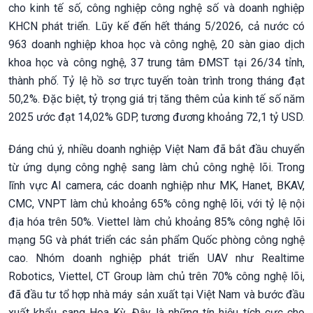
cho kinh tế số, công nghiệp công nghệ số và doanh nghiệp
KHCN phát triển. Lũy kế đến hết tháng 5/2026, cả nước có
963 doanh nghiệp khoa học và công nghệ, 20 sàn giao dịch
khoa học và công nghệ, 37 trung tâm ĐMST tại 26/34 tỉnh,
thành phố. Tỷ lệ hồ sơ trực tuyến toàn trình trong tháng đạt
50,2%. Đặc biệt, tỷ trọng giá trị tăng thêm của kinh tế số năm
2025 ước đạt 14,02% GDP, tương đương khoảng 72,1 tỷ USD.
Đáng chú ý, nhiều doanh nghiệp Việt Nam đã bắt đầu chuyển
từ ứng dụng công nghệ sang làm chủ công nghệ lõi. Trong
lĩnh vực AI camera, các doanh nghiệp như MK, Hanet, BKAV,
CMC, VNPT làm chủ khoảng 65% công nghệ lõi, với tỷ lệ nội
địa hóa trên 50%. Viettel làm chủ khoảng 85% công nghệ lõi
mạng 5G và phát triển các sản phẩm Quốc phòng công nghệ
cao. Nhóm doanh nghiệp phát triển UAV như Realtime
Robotics, Viettel, CT Group làm chủ trên 70% công nghệ lõi,
đã đầu tư tổ hợp nhà máy sản xuất tại Việt Nam và bước đầu
xuất khẩu sang Hoa Kỳ. Đây là những tín hiệu tích cực cho