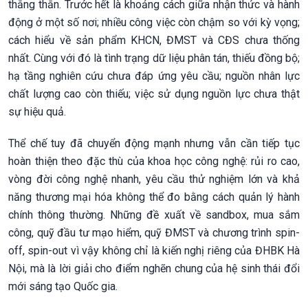
thẳng thắn. Trước hết là khoảng cách giữa nhận thức và hành
động ở một số nơi; nhiều công việc còn chậm so với kỳ vọng;
cách hiểu về sản phẩm KHCN, ĐMST và CĐS chưa thống
nhất. Cùng với đó là tình trạng dữ liệu phân tán, thiếu đồng bộ;
hạ tầng nghiên cứu chưa đáp ứng yêu cầu; nguồn nhân lực
chất lượng cao còn thiếu; việc sử dụng nguồn lực chưa thật
sự hiệu quả.
Thể chế tuy đã chuyển động mạnh nhưng vẫn cần tiếp tục
hoàn thiện theo đặc thù của khoa học công nghệ: rủi ro cao,
vòng đời công nghệ nhanh, yêu cầu thử nghiệm lớn và khả
năng thương mại hóa không thể đo bằng cách quản lý hành
chính thông thường. Những đề xuất về sandbox, mua sắm
công, quỹ đầu tư mạo hiểm, quỹ ĐMST và chương trình spin-
off, spin-out vì vậy không chỉ là kiến nghị riêng của ĐHBK Hà
Nội, mà là lời giải cho điểm nghẽn chung của hệ sinh thái đổi
mới sáng tạo Quốc gia.