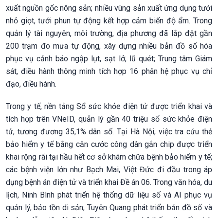
xuất nguồn gốc nông sản; nhiều vùng sản xuất ứng dụng tưới
nhỏ giọt, tưới phun tự động kết hợp cảm biến độ ẩm. Trong
quản lý tài nguyên, môi trường, địa phương đã lắp đặt gần
200 trạm đo mưa tự động, xây dựng nhiều bản đồ số hóa
phục vụ cảnh báo ngập lụt, sạt lở, lũ quét; Trung tâm Giám
sát, điều hành thông minh tích hợp 16 phân hệ phục vụ chỉ
đạo, điều hành.
Trong y tế, nền tảng Sổ sức khỏe điện tử được triển khai và
tích hợp trên VNeID, quản lý gần 40 triệu sổ sức khỏe điện
tử, tương đương 35,1% dân số. Tại Hà Nội, việc tra cứu thẻ
bảo hiểm y tế bằng căn cước công dân gắn chip được triển
khai rộng rãi tại hầu hết cơ sở khám chữa bệnh bảo hiểm y tế;
các bệnh viện lớn như Bạch Mai, Việt Đức đi đầu trong áp
dụng bệnh án điện tử và triển khai Đề án 06. Trong văn hóa, du
lịch, Ninh Bình phát triển hệ thống dữ liệu số và AI phục vụ
quản lý, bảo tồn di sản; Tuyên Quang phát triển bản đồ số và