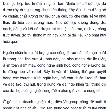
Dữ liệu tiếp tục là điểm nghẽn lớn. Nhiều cơ sở dữ liệu đã
được xây dựng nhưng chưa liên thông đầy đủ, chưa đồng bộ
về chuẩn, chất lượng dữ liệu chưa cao, cơ chế chia sẻ và khai
thác dữ liệu còn vướng mắc. Nếu dữ liệu không đúng, đủ,
sạch, sống và kết nối được, thì trí tuệ nhân tạo, dịch vụ công
trực tuyến, đô thị thông minh hay kinh tế dữ liệu khó phát huy
hiệu quả.
Nguồn nhân lực chất lượng cao cũng là rào cản dài hạn, nhất
là trong các lĩnh vực AI, bán dẫn, an ninh mạng, dữ liệu lớn,
điện toán đám mây, công nghệ sinh học, công nghệ lượng tử,
tự động hóa và robot. Đây là vấn đề không thể giải quyết
bằng các chương trình ngắn hạn, mà cần chiến lược dài hạn
về đào tạo, thu hút, trọng dụng và đãi ngộ nhân tài; trong đó
các đại học công nghệ trọng điểm phải giữ vai trò nòng cốt.
Ở góc nhìn doanh nghiệp, đại diện Vingroup cũng đề xuất 6
nhóm đột phá chiến lược, tập trung vào phát triển trí tuệ nhân