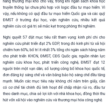
hàng thương mại khó cho vay, trong khi ngân sách khoa học
truyền thống lại chưa phù hợp với logic đầu tư mạo hiểm. Vì
vậy, nếu không có quỹ đầu tư mạo hiểm Quốc gia và các quỹ
ĐMST ở trường đại học, viện nghiên cứu, nhiều kết quả
nghiên cứu có giá trị sẽ mắc kẹt trong phòng thí nghiệm.
Nghị quyết 57 đặt mục tiêu rất tham vọng: kinh phí chi cho
nghiên cứu phát triển đạt 2% GDP, trong đó kinh phí từ xã hội
chiếm hơn 60%; bố trí ít nhất 3% tổng chi ngân sách hằng năm
cho phát triển KHCN, ĐMST, CĐS Quốc gia; nguồn nhân lực
nghiên cứu khoa học, phát triển công nghệ, ĐMST đạt 12
người trên một vạn dân; số lượng công bố khoa học quốc tế,
đơn đăng ký sáng chế và văn bằng bảo hộ sáng chế đều tăng
mạnh. Muốn các mục tiêu này không chỉ nằm trên giấy, cần
có cơ chế tài chính đủ linh hoạt để chấp nhận rủi ro, đầu tư
theo danh mục, chia sẻ lợi ích với nhà khoa học, đồng thời thu
hút vốn xã hội vào nghiên cứu và thương mại hóa công nghệ.