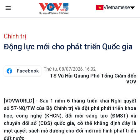
Nhảy đến nội dung
Vietnamese
Main navigation
menu phụ tiếng Việt
Chính trị
Động lực mới cho phát triển Quốc gia
Thứ tư, 08/07/2026, 16:02
Facebook
TS Vũ Hải Quang Phó Tổng Giám đốc
VOV
[VOVWORLD] - Sau 1 năm 6 tháng triển khai Nghị quyết
số 57-NQ/TW của Bộ Chính trị về đột phá phát triển khoa
học, công nghệ (KHCN), đổi mới sáng tạo (ĐMST) và
chuyển đổi số (CĐS) quốc gia, có thể khẳng định đây là
một quyết sách mở đường cho đổi mới mô hình phát triển
đất nước.