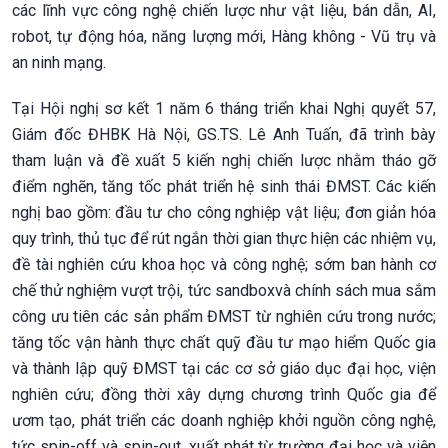
các lĩnh vực công nghệ chiến lược như vật liệu, bán dẫn, AI,
robot, tự động hóa, năng lượng mới, Hàng không - Vũ trụ và
an ninh mạng.
Tại Hội nghị sơ kết 1 năm 6 tháng triển khai Nghị quyết 57,
Giám đốc ĐHBK Hà Nội, GS.TS. Lê Anh Tuấn, đã trình bày
tham luận và đề xuất 5 kiến nghị chiến lược nhằm tháo gỡ
điểm nghẽn, tăng tốc phát triển hệ sinh thái ĐMST. Các kiến
nghị bao gồm: đầu tư cho công nghiệp vật liệu; đơn giản hóa
quy trình, thủ tục để rút ngắn thời gian thực hiện các nhiệm vụ,
đề tài nghiên cứu khoa học và công nghệ; sớm ban hành cơ
chế thử nghiệm vượt trội, tức sandboxvà chính sách mua sắm
công ưu tiên các sản phẩm ĐMST từ nghiên cứu trong nước;
tăng tốc vận hành thực chất quỹ đầu tư mạo hiểm Quốc gia
và thành lập quỹ ĐMST tại các cơ sở giáo dục đại học, viện
nghiên cứu; đồng thời xây dựng chương trình Quốc gia để
ươm tạo, phát triển các doanh nghiệp khởi nguồn công nghệ,
tức spin-off và spin-out, xuất phát từ trường đại học và viện