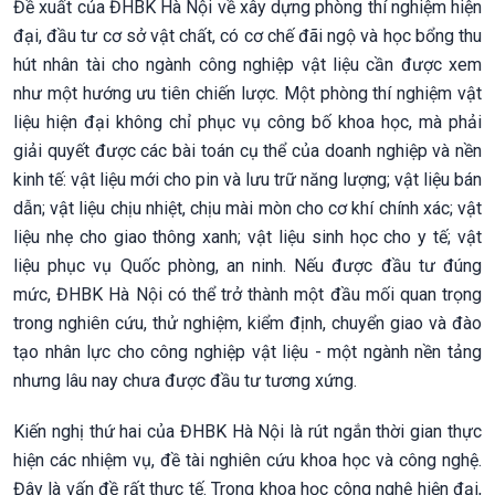
Đề xuất của ĐHBK Hà Nội về xây dựng phòng thí nghiệm hiện
đại, đầu tư cơ sở vật chất, có cơ chế đãi ngộ và học bổng thu
hút nhân tài cho ngành công nghiệp vật liệu cần được xem
như một hướng ưu tiên chiến lược. Một phòng thí nghiệm vật
liệu hiện đại không chỉ phục vụ công bố khoa học, mà phải
giải quyết được các bài toán cụ thể của doanh nghiệp và nền
kinh tế: vật liệu mới cho pin và lưu trữ năng lượng; vật liệu bán
dẫn; vật liệu chịu nhiệt, chịu mài mòn cho cơ khí chính xác; vật
liệu nhẹ cho giao thông xanh; vật liệu sinh học cho y tế; vật
liệu phục vụ Quốc phòng, an ninh. Nếu được đầu tư đúng
mức, ĐHBK Hà Nội có thể trở thành một đầu mối quan trọng
trong nghiên cứu, thử nghiệm, kiểm định, chuyển giao và đào
tạo nhân lực cho công nghiệp vật liệu - một ngành nền tảng
nhưng lâu nay chưa được đầu tư tương xứng.
Kiến nghị thứ hai của ĐHBK Hà Nội là rút ngắn thời gian thực
hiện các nhiệm vụ, đề tài nghiên cứu khoa học và công nghệ.
Đây là vấn đề rất thực tế. Trong khoa học công nghệ hiện đại,