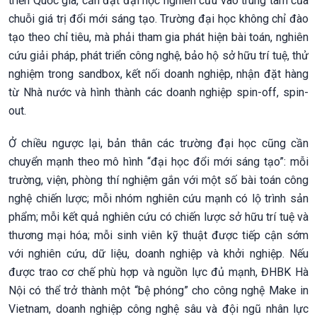
triển Quốc gia, cần đặt đại học nghiên cứu vào trung tâm của
chuỗi giá trị đổi mới sáng tạo. Trường đại học không chỉ đào
tạo theo chỉ tiêu, mà phải tham gia phát hiện bài toán, nghiên
cứu giải pháp, phát triển công nghệ, bảo hộ sở hữu trí tuệ, thử
nghiệm trong sandbox, kết nối doanh nghiệp, nhận đặt hàng
từ Nhà nước và hình thành các doanh nghiệp spin-off, spin-
out.
Ở chiều ngược lại, bản thân các trường đại học cũng cần
chuyển mạnh theo mô hình “đại học đổi mới sáng tạo”: mỗi
trường, viện, phòng thí nghiệm gắn với một số bài toán công
nghệ chiến lược; mỗi nhóm nghiên cứu mạnh có lộ trình sản
phẩm; mỗi kết quả nghiên cứu có chiến lược sở hữu trí tuệ và
thương mại hóa; mỗi sinh viên kỹ thuật được tiếp cận sớm
với nghiên cứu, dữ liệu, doanh nghiệp và khởi nghiệp. Nếu
được trao cơ chế phù hợp và nguồn lực đủ mạnh, ĐHBK Hà
Nội có thể trở thành một “bệ phóng” cho công nghệ Make in
Vietnam, doanh nghiệp công nghệ sâu và đội ngũ nhân lực