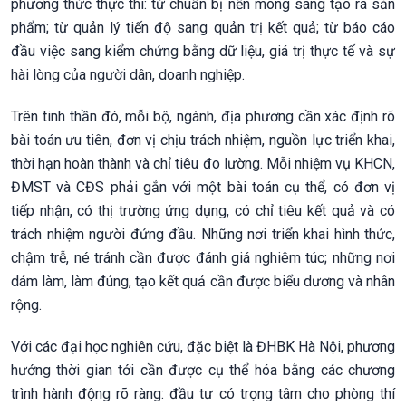
phương thức thực thi: từ chuẩn bị nền móng sang tạo ra sản
phẩm; từ quản lý tiến độ sang quản trị kết quả; từ báo cáo
đầu việc sang kiểm chứng bằng dữ liệu, giá trị thực tế và sự
hài lòng của người dân, doanh nghiệp.
Trên tinh thần đó, mỗi bộ, ngành, địa phương cần xác định rõ
bài toán ưu tiên, đơn vị chịu trách nhiệm, nguồn lực triển khai,
thời hạn hoàn thành và chỉ tiêu đo lường. Mỗi nhiệm vụ KHCN,
ĐMST và CĐS phải gắn với một bài toán cụ thể, có đơn vị
tiếp nhận, có thị trường ứng dụng, có chỉ tiêu kết quả và có
trách nhiệm người đứng đầu. Những nơi triển khai hình thức,
chậm trễ, né tránh cần được đánh giá nghiêm túc; những nơi
dám làm, làm đúng, tạo kết quả cần được biểu dương và nhân
rộng.
Với các đại học nghiên cứu, đặc biệt là ĐHBK Hà Nội, phương
hướng thời gian tới cần được cụ thể hóa bằng các chương
trình hành động rõ ràng: đầu tư có trọng tâm cho phòng thí