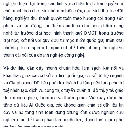
nghiệm hiện đại trong các lĩnh vực chiến lược; trao quyền tự
chủ mạnh hơn cho các nhóm nghiên cứu; cải cách thủ tục đặt
hàng, nghiệm thu, thanh quyết toán theo hướng coi trọng sản
phẩm và tác động; thí điểm sandbox cho sản phẩm công
nghệ từ trường đại học; hình thành quỹ ĐMST trong trường
đại học; kết nối với quỹ đầu tư mạo hiểm quốc gia; triển khai
chương trình spin-off, spin-out để biến phòng thí nghiệm
thành cái nôi của doanh nghiệp công nghệ.
Về dữ liệu, cần đẩy nhanh chuẩn hóa, làm sạch, kết nối và
khai thác giữa các cơ sở dữ liệu quốc gia, cơ sở dữ liệu ngành
và địa phương. Dữ liệu phải trở thành hạ tầng nền tảng cho trí
tuệ nhân tạo, dịch vụ công trực tuyến, quản trị đô thị, y tế, giáo
dục, nông nghiệp, logistics và thương mại. Việc xây dựng hạ
tầng dữ liệu AI Quốc gia, các không gian chia sẻ dữ liệu tin
cậy và hạ tầng tính toán dùng chung cần được nghiên cứu
nghiêm túc để tránh phân tán nguồn lực, đồng thời giảm phụ