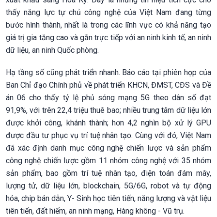
thấy năng lực tự chủ công nghệ của Việt Nam đang từng
bước hình thành, nhất là trong các lĩnh vực có khả năng tạo
giá trị gia tăng cao và gắn trực tiếp với an ninh kinh tế, an ninh
dữ liệu, an ninh Quốc phòng.
Hạ tầng số cũng phát triển nhanh. Báo cáo tại phiên họp của
Ban Chỉ đạo Chính phủ về phát triển KHCN, ĐMST, CĐS và Đề
án 06 cho thấy tỷ lệ phủ sóng mạng 5G theo dân số đạt
91,9%, với trên 22,4 triệu thuê bao; nhiều trung tâm dữ liệu lớn
được khởi công, khánh thành; hơn 4,2 nghìn bộ xử lý GPU
được đầu tư phục vụ trí tuệ nhân tạo. Cùng với đó, Việt Nam
đã xác định danh mục công nghệ chiến lược và sản phẩm
công nghệ chiến lược gồm 11 nhóm công nghệ với 35 nhóm
sản phẩm, bao gồm trí tuệ nhân tạo, điện toán đám mây,
lượng tử, dữ liệu lớn, blockchain, 5G/6G, robot và tự động
hóa, chip bán dẫn, Y- Sinh học tiên tiến, năng lượng và vật liệu
tiên tiến, đất hiếm, an ninh mạng, Hàng không - Vũ trụ.