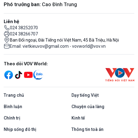
Phó trưởng ban:
Cao Đình Trung
Liên hệ
024 38252070
024 38266707
Ban Đối ngoại, Đài Tiếng nói Việt Nam, 45 Bà Triệu, Hà Nội
Email: vietkieuvov@gmail.com - vovworld@vov.vn
Mạng xã hội
Theo dõi VOV World:
Trang chủ
Dạy tiếng Việt
Bình luận
Chuyện của làng
Chính trị
Kinh tế
Nhịp sống đô thị
Thông tin toà án