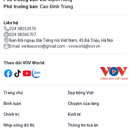
Phó trưởng ban:
Cao Đình Trung
Liên hệ
024 38252070
024 38266707
Ban Đối ngoại, Đài Tiếng nói Việt Nam, 45 Bà Triệu, Hà Nội
Email: vietkieuvov@gmail.com - vovworld@vov.vn
Mạng xã hội
Theo dõi VOV World:
Trang chủ
Dạy tiếng Việt
Bình luận
Chuyện của làng
Chính trị
Kinh tế
Nhịp sống đô thị
Thông tin toà án