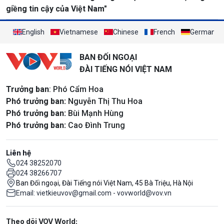
giềng tin cậy của Việt Nam"
English
Vietnamese
Chinese
French
German
BAN ĐỐI NGOẠI
ĐÀI TIẾNG NÓI VIỆT NAM
Trưởng ban
: Phó Cẩm Hoa
Phó trưởng ban:
Nguyễn Thị Thu Hoa
Phó trưởng ban:
Bùi Mạnh Hùng
Phó trưởng ban:
Cao Đình Trung
Liên hệ
024 38252070
024 38266707
Ban Đối ngoại, Đài Tiếng nói Việt Nam, 45 Bà Triệu, Hà Nội
Email: vietkieuvov@gmail.com - vovworld@vov.vn
Mạng xã hội
Theo dõi VOV World: