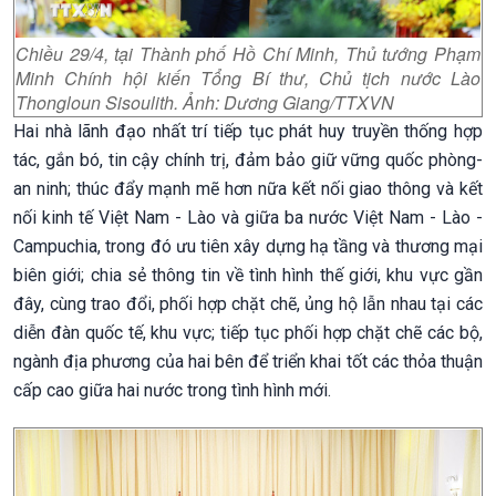
Chiều 29/4, tại Thành phố Hồ Chí Minh, Thủ tướng Phạm
Minh Chính hội kiến Tổng Bí thư, Chủ tịch nước Lào
Thongloun Sisoulith. Ảnh: Dương Giang/TTXVN
Hai nhà lãnh đạo nhất trí tiếp tục phát huy truyền thống hợp
tác, gắn bó, tin cậy chính trị, đảm bảo giữ vững quốc phòng-
an ninh; thúc đẩy mạnh mẽ hơn nữa kết nối giao thông và kết
nối kinh tế Việt Nam - Lào và giữa ba nước Việt Nam - Lào -
Campuchia, trong đó ưu tiên xây dựng hạ tầng và thương mại
biên giới; chia sẻ thông tin về tình hình thế giới, khu vực gần
đây, cùng trao đổi, phối hợp chặt chẽ, ủng hộ lẫn nhau tại các
diễn đàn quốc tế, khu vực; tiếp tục phối hợp chặt chẽ các bộ,
ngành địa phương của hai bên để triển khai tốt các thỏa thuận
cấp cao giữa hai nước trong tình hình mới.