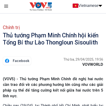
Nhảy đến nội dung
Vietnamese
Main navigation
menu phụ tiếng Việt
Chính trị
Thủ tướng Phạm Minh Chính hội kiến
Tổng Bí thư Lào Thongloun Sisoulith
Thứ ba, 29/04/2025, 19:56
Facebook
VOVWORLD
(VOV5) - Thủ tướng Phạm Minh Chính đề nghị hai nước
cần trao đổi về các phương hướng lớn cũng như các giải
pháp cụ thể để tăng cường kết nối giữa hai nước trên 5
lĩnh vực.
Chiều nay (29/04), tại Thành phố Hồ Chí Minh, phát biểu tại