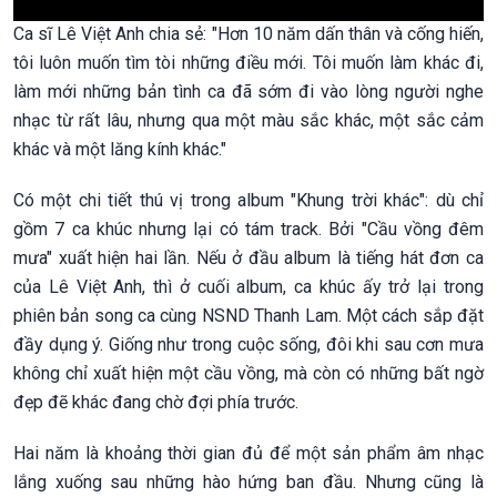
Ca sĩ Lê Việt Anh chia sẻ: "Hơn 10 năm dấn thân và cống hiến,
tôi luôn muốn tìm tòi những điều mới. Tôi muốn làm khác đi,
làm mới những bản tình ca đã sớm đi vào lòng người nghe
nhạc từ rất lâu, nhưng qua một màu sắc khác, một sắc cảm
khác và một lăng kính khác."
Có một chi tiết thú vị trong album "Khung trời khác": dù chỉ
gồm 7 ca khúc nhưng lại có tám track. Bởi "Cầu vồng đêm
mưa" xuất hiện hai lần. Nếu ở đầu album là tiếng hát đơn ca
của Lê Việt Anh, thì ở cuối album, ca khúc ấy trở lại trong
phiên bản song ca cùng NSND Thanh Lam. Một cách sắp đặt
đầy dụng ý. Giống như trong cuộc sống, đôi khi sau cơn mưa
không chỉ xuất hiện một cầu vồng, mà còn có những bất ngờ
đẹp đẽ khác đang chờ đợi phía trước.
Hai năm là khoảng thời gian đủ để một sản phẩm âm nhạc
lắng xuống sau những hào hứng ban đầu. Nhưng cũng là