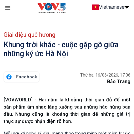
Nhảy đến nội dung
Vietnamese
Main navigation
menu phụ tiếng Việt
Giai điệu quê hương
Khung trời khác - cuộc gặp gỡ giữa
những ký ức Hà Nội
Thứ ba, 16/06/2026, 17:06
Facebook
Bảo Trang
[VOVWORLD] - Hai năm là khoảng thời gian đủ để một
sản phẩm âm nhạc lắng xuống sau những hào hứng ban
đầu. Nhưng cũng là khoảng thời gian để những giá trị
thực sự được nhận diện rõ hơn.
Mỗi người nghệ sĩ đều mang theo trong mình một miền ký ức