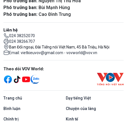
Phó trưởng ban:
Nguyễn Thị Thu Hoa
Phó trưởng ban:
Bùi Mạnh Hùng
Phó trưởng ban:
Cao Đình Trung
Liên hệ
024 38252070
024 38266707
Ban Đối ngoại, Đài Tiếng nói Việt Nam, 45 Bà Triệu, Hà Nội
Email: vietkieuvov@gmail.com - vovworld@vov.vn
Mạng xã hội
Theo dõi VOV World:
Trang chủ
Dạy tiếng Việt
Bình luận
Chuyện của làng
Chính trị
Kinh tế