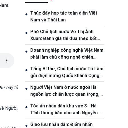
 Nam.
Thúc đẩy hợp tác toàn diện Việt
●
Nam và Thái Lan
Phó Chủ tịch nước Võ Thị Ánh
●
Xuân: Đánh giá thi đua theo kết
quả, sản phẩm và hiệu quả thực tế
Doanh nghiệp công nghệ Việt Nam
●
phải làm chủ công nghệ chiến
lược, vươn ra thị trường quốc tế
Tổng Bí thư, Chủ tịch nước Tô Lâm
●
gửi điện mừng Quốc khánh Cộng
hòa Bờ Biển Ngà
Người Việt Nam ở nước ngoài là
thư bày tỏ
●
nguồn lực chiến lược quan trọng,
góp phần nâng cao sức mạnh tổng
Tòa án nhân dân khu vực 3 - Hà
●
hợp quốc gia
về Người,
Tĩnh thông báo cho anh Nguyễn
Văn Đông
Giao lưu nhân dân: Điểm nhấn
●