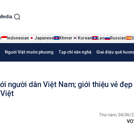
ện tiếng Việt
Media
n
Indonesian
Japanese
Khmer
Korean
Lao
Russian
S
Người Việt muôn phương
Tạp chí văn nghệ
Giai điệu quê hươn
ới người dân Việt Nam; giới thiệu vẻ đẹp
Việt
Thứ năm, 04/06/2
VO