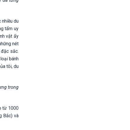
n đã từng
ngày môi trường, điểm du lịch
c nhiều du
ng tẩm uy
nh vật ấy
 những nét
 đặc sắc.
loại bánh
ủa tôi, du
ưng trong
o từ 1000
g Bắc) và