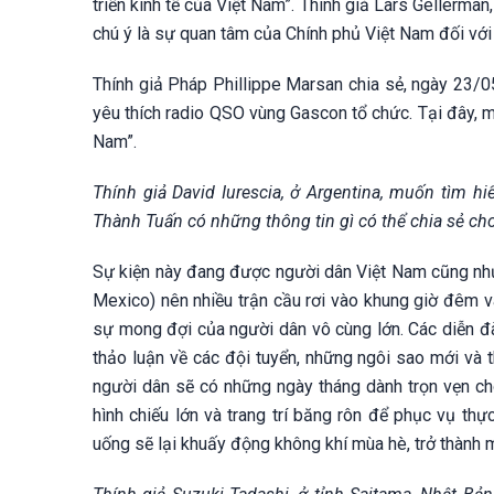
triển kinh tế của Việt Nam”. Thính giả Lars Gellerma
chú ý là sự quan tâm của Chính phủ Việt Nam đối với 
Thính giả Pháp Phillippe Marsan chia sẻ, ngày 23/
yêu thích radio QSO vùng Gascon tổ chức. Tại đây, m
Nam”.
Thính giả David Iurescia, ở Argentina, muốn tìm 
Thành Tuấn có những thông tin gì có thể chia sẻ cho
Sự kiện này đang được người dân Việt Nam cũng như 
Mexico) nên nhiều trận cầu rơi vào khung giờ đêm v
sự mong đợi của người dân vô cùng lớn. Các diễn đ
thảo luận về các đội tuyển, những ngôi sao mới và t
người dân sẽ có những ngày tháng dành trọn vẹn ch
hình chiếu lớn và trang trí băng rôn để phục vụ 
uống sẽ lại khuấy động không khí mùa hè, trở thành m