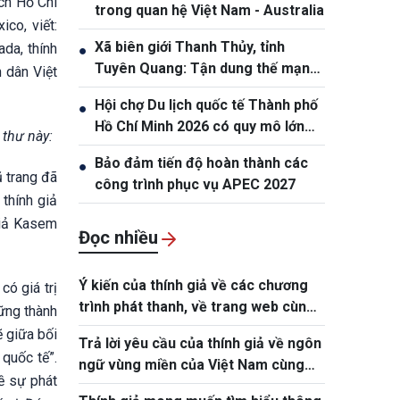
ch Hồ Chí
trong quan hệ Việt Nam - Australia
co, viết:
Xã biên giới Thanh Thủy, tỉnh
da, thính
●
Tuyên Quang: Tận dung thế mạnh
 dân Việt
tự nhiên để nâng cao đời sống
Hội chợ Du lịch quốc tế Thành phố
●
nhân dân
Hồ Chí Minh 2026 có quy mô lớn
 thư này:
nhất từ trước đến nay
Bảo đảm tiến độ hoàn thành các
●
 trang đã
công trình phục vụ APEC 2027
 thính giả
giả Kasem
Đọc nhiều
Ý kiến của thính giả về các chương
có giá trị
trình phát thanh, về trang web cùng
hững thành
những yêu cầu được thông tin về đời
ẽ giữa bối
Trả lời yêu cầu của thính giả về ngôn
sống, xã hội, con người Việt Nam
quốc tế”.
ngữ vùng miền của Việt Nam cùng
về sự phát
một số địa danh du lịch