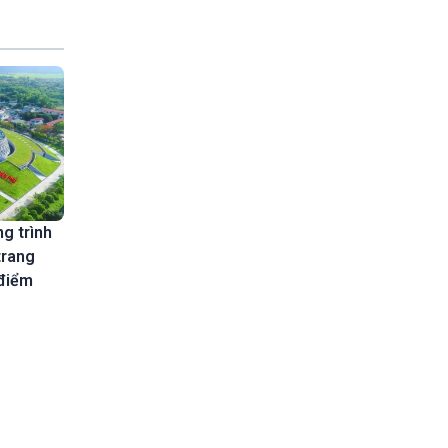
g trình
trang
 điểm