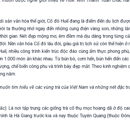
ản, muốn được nghe giới thiệu về Huế. Anh Thành Tuấn chắc hẳ
 di sản văn hóa thế giới, Cố đô Huế đang là điểm đến du lịch đượ
ười ta thường nhớ ngay đến những cung điện vàng son, những lă
hời gian. Nét đẹp mộng mơ, êm đềm mà dịu dàng trong từng cả
ời. Nền văn hóa Cố đô lâu đời, giàu giá trị lịch sử còn thể hiện ở
uế, nhiều công trình kiến trúc độc đáo cùng ẩm thực phong phú,
n 1.000 món ăn khác nhau. Từ bún bò, cơm hến, bún hến đến các 
ợng, chế biến công phu và trình bày đẹp mắt. Theo kinh nghiệm c
ong năm.
 muốn tìm hiểu về các vùng trà của Việt Nam và những nét đặc tr
c): Là nơi tập trung các giống trà cổ thụ mọc hoang dã ở độ ca
ình là Hà Giang trước kia và nay thuộc Tuyên Quang (thuộc Đôn