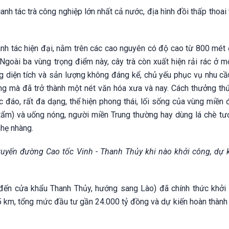
anh tác trà công nghiệp lớn nhất cả nước, địa hình đồi thấp thoai 
anh tác hiện đại, nằm trên các cao nguyên có độ cao từ 800 mét
Ngoài ba vùng trọng điểm này, cây trà còn xuất hiện rải rác ở m
 diện tích và sản lượng không đáng kể, chủ yếu phục vụ nhu cầu
ống mà đã trở thành một nét văn hóa xưa và nay. Cách thưởng thứ
 đáo, rất đa dạng, thể hiện phong thái, lối sống của vùng miền 
tẩm) và uống nóng, người miền Trung thường hay dùng lá chè tươ
hẹ nhàng.
tuyến đường Cao tốc Vinh - Thanh Thủy khi nào khởi công, dự 
đến cửa khẩu Thanh Thủy, hướng sang Lào) đã chính thức khởi
5 km, tổng mức đầu tư gần 24.000 tỷ đồng và dự kiến hoàn thành