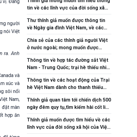
Thính giả mong muốn tìm hiểu thông
ú vị. Đáng
tin về các lĩnh vực của đời sống xã
hội của Việt Nam
Thư thính giả muốn được thông tin
ững người
về Ngày gia đình Việt Nam, về các
g nói Việt
bãi biển, thưởng thức trà sen...
Chia sẻ của các thính giả người Việt
ở nước ngoài; mong muốn được
n ra. Anh
thông tin về các điểm đến du lịch
Thông tin về hợp tác đường sắt Việt
Nam - Trung Quốc; trại hè thiếu nhi
và ảnh hưởng của động đất ở Việt
Canada và
Thông tin về các hoạt động của Trại
Nam
ảm xúc và
hè Việt Nam dành cho thanh thiếu
g sôi nổi
niên kiều bào; Festival biển Cát Bà;
Việt Nam,
Thính giả quan tâm tới chiến dịch 500
các lĩnh vực như Ngày quốc tế Yoga
p đặt màn
ngày đêm quy tụ,tìm kiếm hài cốt liệt
sĩ; Cảng biển Việt - Lào tại miền
ết hợp ăn
Thính giả muốn được tìm hiểu về các
trung
lĩnh vực của đời sống xã hội của Việt
Nam: chính sách với người cao tuổi,