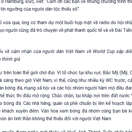
n, ở Hamburg, Đức, viết: “Cảm ơn các bạn về những chương trình th
tín ngưỡng của người dân tộc thiểu số”.
05 vừa qua, ông có tham dự một buổi họp mặt về radio do hội nh
ọi người cũng đã trò chuyện về phát thanh quốc tế và về Đài Tiến
hiểu về cảm nhận của người dân Việt Nam về World Cup sắp diễ
 thính giả
trên toàn thế giới chờ đợi. Vì tổ chức tại khu vực Bắc Mỹ (Mỹ, 
à sáng theo giờ Việt Nam, vì thế, cũng như nhiều kỳ WC trước, c
àn bóng đá, mạng xã hội và các hội nhóm người hâm mộ đều đan
hể thức thi đấu mở rộng. Chắc chắn, tại khắp nơi trên đất nước 
o bóng đá. Các nhà hàng, quán cà phê chuẩn bị lên kế hoạch lắ
thực khách xuyên đêm. Văn hóa xem bóng đá nhóm cùng bạn bè k
ón ăn tinh thần không thể thiếu đối với người Việt Nam.