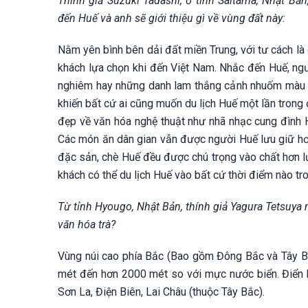
Thính giả Suzuki Tadashi, ở tỉnh Saitama, Nhật B
đến Huế và anh sẽ giới thiệu gì về vùng đất này:
Nằm yên bình bên dải đất miền Trung, với tư cách là
khách lựa chọn khi đến Việt Nam. Nhắc đến Huế, ng
nghiêm hay những danh lam thắng cảnh nhuốm màu t
khiến bất cứ ai cũng muốn du lịch Huế một lần trong đ
đẹp về văn hóa nghệ thuật như nhã nhạc cung đình H
Các món ăn dân gian vẫn được người Huế lưu giữ hơ
đặc sản, chè Huế đều được chú trọng vào chất hơn lư
khách có thể du lịch Huế vào bất cứ thời điểm nào tr
Từ tỉnh Hyougo, Nhật Bản, thính giả Yagura Tetsuya
văn hóa trà?
Vùng núi cao phía Bắc (Bao gồm Đông Bắc và Tây Bắ
mét đến hơn 2000 mét so với mực nước biển. Điển h
Sơn La, Điện Biên, Lai Châu (thuộc Tây Bắc).