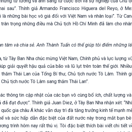
 những tư tưởng và ánh sáng từ cuộc đời và sự nghiệp của Chủ tị
ai sau”. Thính giả Armando Francisco Higuera del Reyo, ở Mexi
là những bài học vô giá đối với Việt Nam và nhân loại”. Từ Cana
 trân trọng những điều mà Chủ tịch Hồ Chí Minh đã làm cho nhân
n tâm và chia sẻ. Anh Thành Tuấn có thể giúp tôi điểm những lá
a, từ Tây Ban Nha chúc mừng Việt Nam, Chính phủ và lực lượng vũ
 giải quyết hậu quả của bão và lũ lụt trên toàn thế giới. Nhiều
ến thăm Thái Lan của Tổng Bí thư, Chủ tịch nước Tô Lâm. Thính 
ư, Chủ tịch nước Tô Lâm sang thăm Thái Lan”.
c thông tin cập nhật của các bạn vô cùng bổ ích, chất lượng và 
ả đã đạt được”. Thính giả Juan Diez, ở Tây Ban Nha nhận xét: “N
 quốc gia châu Á khác vẫn duy trì đà tăng trưởng kinh tế mạnh m
thế và sức hấp dẫn đặc biệt của đất nước này trong mắt bạn bè 
ng trình hôm nay rất thú vị. Tôi đặc biệt thích bài viết chi tiết 