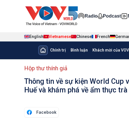
Nhảy đến nội dung
Đa phương ti
Radio
Podcast
English
Vietnamese
Chinese
French
Germa
Main navigation
Chính trị
Bình luận
Khách mời của VOV
menu phụ tiếng Việt
Hộp thư thính giả
Thông tin về sự kiện World Cup v
Huế và khám phá về ẩm thực trà 
Facebook