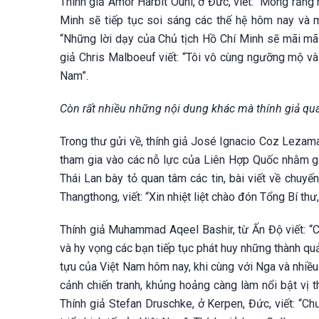
Thính giả Amor Harbit Ouni, ở Đức, viết: “Mong rằng
Minh sẽ tiếp tục soi sáng các thế hệ hôm nay và m
“Những lời dạy của Chủ tịch Hồ Chí Minh sẽ mãi mãi 
giả Chris Malboeuf viết: “Tôi vô cùng ngưỡng mộ và
Nam”.
Còn rất nhiều những nội dung khác mà thính giả qua
Trong thư gửi về, thính giả José Ignacio Coz Lezam
tham gia vào các nỗ lực của Liên Hợp Quốc nhằm giúp
Thái Lan bày tỏ quan tâm các tin, bài viết về chuy
Thangthong, viết: “Xin nhiệt liệt chào đón Tổng Bí th
Thính giả Muhammad Aqeel Bashir, từ Ấn Độ viết: “Cá
và hy vọng các bạn tiếp tục phát huy những thành qu
tựu của Việt Nam hôm nay, khi cùng với Nga và nhiều
cảnh chiến tranh, khủng hoảng càng làm nổi bật vị 
Thính giả Stefan Druschke, ở Kerpen, Đức, viết: “Chươ