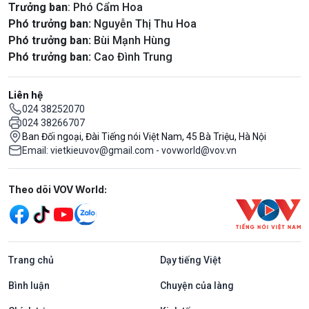
Trưởng ban
: Phó Cẩm Hoa
Phó trưởng ban:
Nguyễn Thị Thu Hoa
Phó trưởng ban:
Bùi Mạnh Hùng
Phó trưởng ban:
Cao Đình Trung
Liên hệ
024 38252070
024 38266707
Ban Đối ngoại, Đài Tiếng nói Việt Nam, 45 Bà Triệu, Hà Nội
Email: vietkieuvov@gmail.com - vovworld@vov.vn
Mạng xã hội
Theo dõi VOV World:
Trang chủ
Dạy tiếng Việt
Bình luận
Chuyện của làng