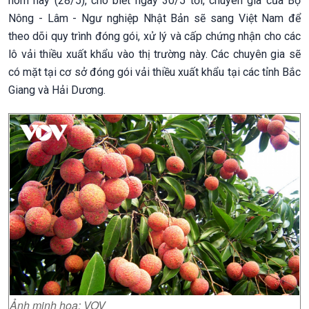
hôm nay (28/5), cho biết ngày 30/5 tới, chuyên gia của Bộ
Nông - Lâm - Ngư nghiệp Nhật Bản sẽ sang Việt Nam để
theo dõi quy trình đóng gói, xử lý và cấp chứng nhận cho các
lô vải thiều xuất khẩu vào thị trường này. Các chuyên gia sẽ
có mặt tại cơ sở đóng gói vải thiều xuất khẩu tại các tỉnh Bắc
Giang và Hải Dương.
Ảnh minh họa: VOV