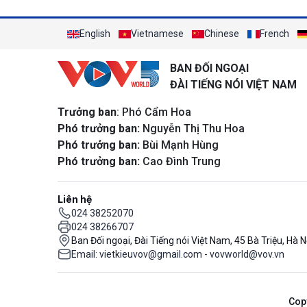
English
Vietnamese
Chinese
French
BAN ĐỐI NGOẠI
ĐÀI TIẾNG NÓI VIỆT NAM
Trưởng ban
: Phó Cẩm Hoa
Phó trưởng ban:
Nguyễn Thị Thu Hoa
Phó trưởng ban:
Bùi Mạnh Hùng
Phó trưởng ban:
Cao Đình Trung
Liên hệ
024 38252070
024 38266707
Ban Đối ngoại, Đài Tiếng nói Việt Nam, 45 Bà Triệu, Hà N
Email: vietkieuvov@gmail.com - vovworld@vov.vn
Cop