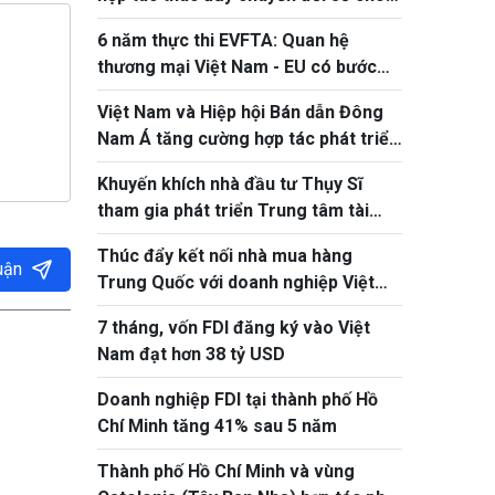
doanh nghiệp siêu nhỏ, nhỏ và vừa
6 năm thực thi EVFTA: Quan hệ
thương mại Việt Nam - EU có bước
tiến ấn tượng
Việt Nam và Hiệp hội Bán dẫn Đông
Nam Á tăng cường hợp tác phát triển
hệ sinh thái bán dẫn
Khuyến khích nhà đầu tư Thụy Sĩ
tham gia phát triển Trung tâm tài
chính quốc tế tại Việt Nam
Thúc đẩy kết nối nhà mua hàng
uận
Trung Quốc với doanh nghiệp Việt
Nam qua VIS 2026
7 tháng, vốn FDI đăng ký vào Việt
Nam đạt hơn 38 tỷ USD
Doanh nghiệp FDI tại thành phố Hồ
Chí Minh tăng 41% sau 5 năm
Thành phố Hồ Chí Minh và vùng