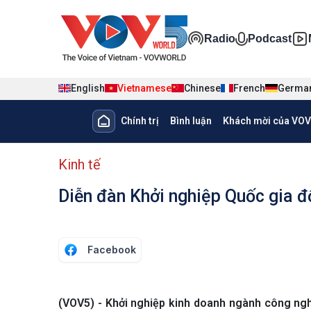
Nhảy đến nội dung
Đa phương ti
Radio
Podcast
English
Vietnamese
Chinese
French
Germa
Main navigation
Chính trị
Bình luận
Khách mời của VOV
menu phụ tiếng Việt
Kinh tế
Diễn đàn Khởi nghiệp Quốc gia đổ
Facebook
(VOV5) - Khởi nghiệp kinh doanh ngành công ngh