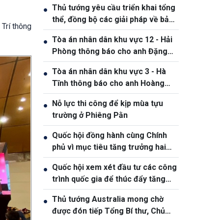
Thủ tướng yêu cầu triển khai tổng
●
thể, đồng bộ các giải pháp về bảo
 Trí thông
đảm an ninh mạng
Tòa án nhân dân khu vực 12 - Hải
●
Phòng thông báo cho anh Đặng
Hồng Tiệp, sinh ngày 20/5/1989
Tòa án nhân dân khu vực 3 - Hà
●
Tĩnh thông báo cho anh Hoàng
Phan Anh, sinh năm 1980
Nỗ lực thi công để kịp mùa tựu
●
trường ở Phiêng Pằn
Quốc hội đồng hành cùng Chính
●
phủ vì mục tiêu tăng trưởng hai
con số
Quốc hội xem xét đầu tư các công
●
trình quốc gia để thúc đẩy tăng
trưởng
Thủ tướng Australia mong chờ
●
được đón tiếp Tổng Bí thư, Chủ