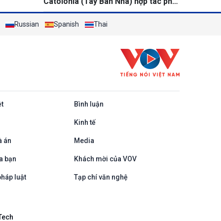
Catolonia (Tây Ban Nha) hợp tác phát
triển logistics thông minh và đổi mới
Russian
sáng tạo
Spanish
Thai
ệt
Bình luận
Kinh tế
à án
Media
a bạn
Khách mời của VOV
háp luật
Tạp chí văn nghệ
Tech