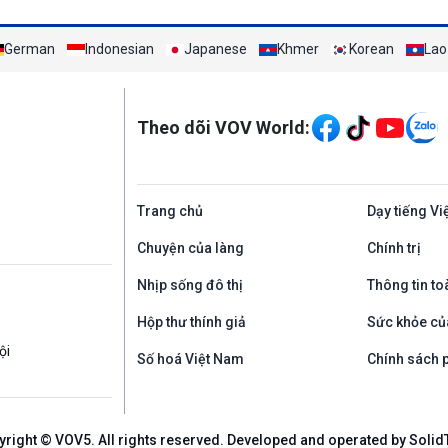
German
Indonesian
Japanese
Khmer
Korean
Lao
Mạng xã hội
Theo dõi VOV World:
Trang chủ
Dạy tiếng Vi
Chuyện của làng
Chính trị
Nhịp sống đô thị
Thông tin to
Hộp thư thính giả
Sức khỏe củ
ội
Số hoá Việt Nam
Chính sách p
yright © VOV5. All rights reserved. Developed and operated by Solid