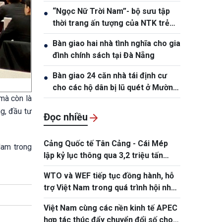
tịch nước Tô Lâm tới thăm
“Ngọc Nữ Trời Nam”- bộ sưu tập
●
thời trang ấn tượng của NTK trẻ
Đỗ Quang Trường
Bàn giao hai nhà tình nghĩa cho gia
●
đình chính sách tại Đà Nẵng
Bàn giao 24 căn nhà tái định cư
●
cho các hộ dân bị lũ quét ở Mường
mà còn là
Than
g, đầu tư
Đọc nhiều
Cảng Quốc tế Tân Cảng - Cái Mép
Nam trong
lập kỷ lục thông qua 3,2 triệu tấn
hàng hóa
WTO và WEF tiếp tục đồng hành, hỗ
trợ Việt Nam trong quá trình hội nhập
kinh tế quốc tế
Việt Nam cùng các nền kinh tế APEC
hợp tác thúc đẩy chuyển đổi số cho