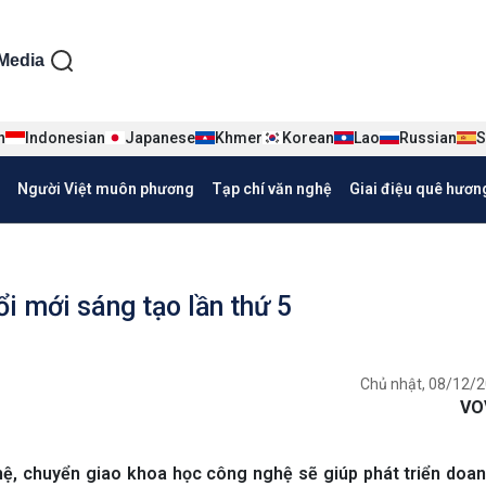
ện tiếng Việt
Media
n
Indonesian
Japanese
Khmer
Korean
Lao
Russian
S
Người Việt muôn phương
Tạp chí văn nghệ
Giai điệu quê hươn
i mới sáng tạo lần thứ 5
Chủ nhật, 08/12/2
VO
ệ, chuyển giao khoa học công nghệ sẽ giúp phát triển doa