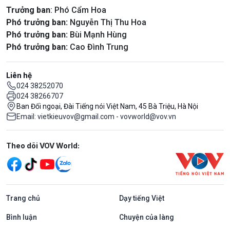
Trưởng ban
: Phó Cẩm Hoa
Phó trưởng ban:
Nguyễn Thị Thu Hoa
Phó trưởng ban:
Bùi Mạnh Hùng
Phó trưởng ban:
Cao Đình Trung
Liên hệ
024 38252070
024 38266707
Ban Đối ngoại, Đài Tiếng nói Việt Nam, 45 Bà Triệu, Hà Nội
Email: vietkieuvov@gmail.com - vovworld@vov.vn
Mạng xã hội
Theo dõi VOV World:
Trang chủ
Dạy tiếng Việt
Bình luận
Chuyện của làng