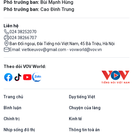
Phó trưởng ban:
Bùi Mạnh Hùng
Phó trưởng ban:
Cao Đình Trung
Liên hệ
024 38252070
024 38266707
Ban Đối ngoại, Đài Tiếng nói Việt Nam, 45 Bà Triệu, Hà Nội
Email: vietkieuvov@gmail.com - vovworld@vov.vn
Mạng xã hội
Theo dõi VOV World:
Trang chủ
Dạy tiếng Việt
Bình luận
Chuyện của làng
Chính trị
Kinh tế
Nhịp sống đô thị
Thông tin toà án