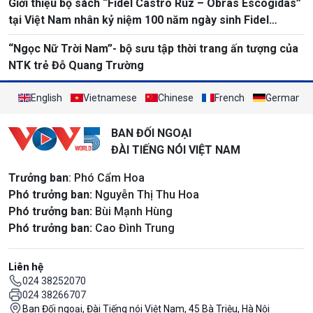
Giới thiệu bộ sách “Fidel Castro Ruz – Obras Escogidas”
tại Việt Nam nhân kỷ niệm 100 năm ngày sinh Fidel
Castro
“Ngọc Nữ Trời Nam”- bộ sưu tập thời trang ấn tượng của
NTK trẻ Đỗ Quang Trường
English
Vietnamese
Chinese
French
German
BAN ĐỐI NGOẠI
ĐÀI TIẾNG NÓI VIỆT NAM
Trưởng ban
: Phó Cẩm Hoa
Phó trưởng ban:
Nguyễn Thị Thu Hoa
Phó trưởng ban:
Bùi Mạnh Hùng
Phó trưởng ban:
Cao Đình Trung
Liên hệ
024 38252070
024 38266707
Ban Đối ngoại, Đài Tiếng nói Việt Nam, 45 Bà Triệu, Hà Nội