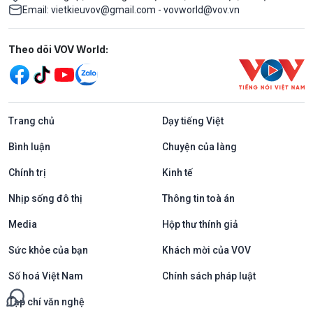
Email: vietkieuvov@gmail.com - vovworld@vov.vn
Mạng xã hội
Theo dõi VOV World:
Trang chủ
Dạy tiếng Việt
Bình luận
Chuyện của làng
Chính trị
Kinh tế
Nhịp sống đô thị
Thông tin toà án
Media
Hộp thư thính giả
Sức khỏe của bạn
Khách mời của VOV
Số hoá Việt Nam
Chính sách pháp luật
Tạp chí văn nghệ