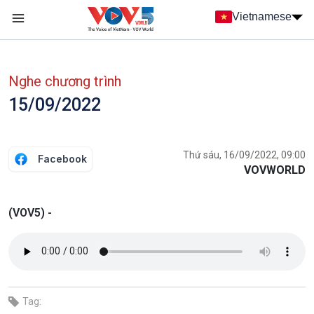
Nhảy đến nội dung
Vietnamese
Main navigation
menu phụ tiếng Việt
Nghe chương trình
15/09/2022
Thứ sáu, 16/09/2022, 09:00
Facebook
VOVWORLD
(VOV5) -
Tag: