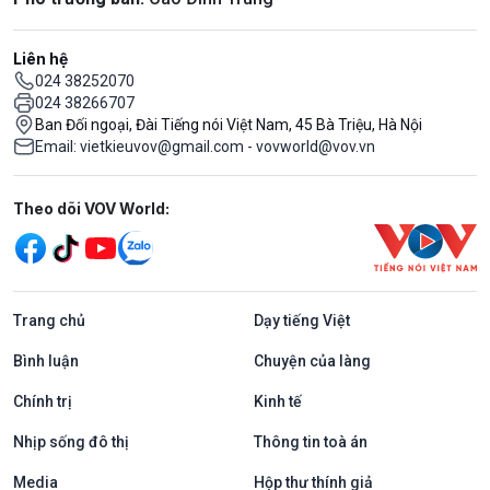
Liên hệ
024 38252070
024 38266707
Ban Đối ngoại, Đài Tiếng nói Việt Nam, 45 Bà Triệu, Hà Nội
Email: vietkieuvov@gmail.com - vovworld@vov.vn
Mạng xã hội
Theo dõi VOV World:
Trang chủ
Dạy tiếng Việt
Bình luận
Chuyện của làng
Chính trị
Kinh tế
Nhịp sống đô thị
Thông tin toà án
Media
Hộp thư thính giả