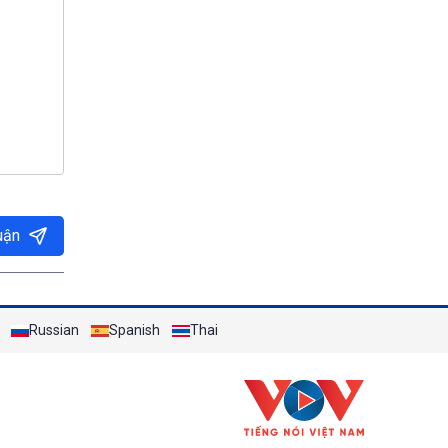
uận
Russian
Spanish
Thai