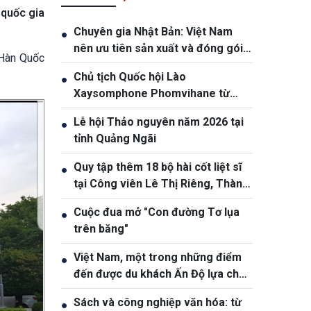
 quốc gia
Chuyên gia Nhật Bản: Việt Nam
●
nên ưu tiên sản xuất và đóng gói
 Hàn Quốc
chip bán dẫn
Chủ tịch Quốc hội Lào
●
Xaysomphone Phomvihane từ
trần
Lễ hội Thảo nguyên năm 2026 tại
●
tỉnh Quảng Ngãi
Quy tập thêm 18 bộ hài cốt liệt sĩ
●
tại Công viên Lê Thị Riêng, Thành
phố Hồ Chí Minh
Cuộc đua mở "Con đường Tơ lụa
●
trên băng"
Việt Nam, một trong những điểm
●
đến được du khách Ấn Độ lựa chọn
nhiều
Sách và công nghiệp văn hóa: từ
●