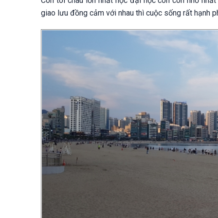
Con tôi cháu lớn nhất học đại học còn con nhỏ nhất 
giao lưu đồng cảm với nhau thì cuộc sống rất hạnh p