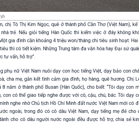
nh
 chị Tô Thị Kim Ngọc, quê ở thành phố Cần Thơ (Việt Nam), kể: 
i nhà trẻ. Nếu giỏi tiếng Hàn Quốc thì kiếm việc ở đây không kh
Một gia đình cần khoảng 4 triệu won/tháng chi tiêu sinh hoạt. Ha
i tiêu thì có tiết kiệm. Những Trung tâm đa văn hóa hay Đại sứ qu
 tư vấn, hỗ trợ”.
g phụ nữ Việt Nam nuôi dạy con học tiếng Việt, dạy bảo con chá
 bà, cha mẹ, gắn kết tình cảm gia đình, họ hàng, quê hương. Chị 
ã 8 năm ở thành phố Busan (Hàn Quốc), cho biết: “Tôi dạy con m
ẹ, con có thể giao tiếp nghe được với cô, cậu, chú, bác. Tôi dạy 
on mình nghe nhờ Chủ tịch Hồ Chí Minh đất nước Việt Nam mới có đ
ớc ngoài, trong đó có cô dâu Việt Nam, dạy tiếng mẹ đẻ cho c
ành cho cô dâu người nước ngoài đều được hỗ trợ, chia sẻ ki