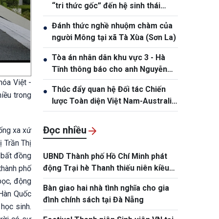
“tri thức gốc” đến hệ sinh thái
sáng tạo
Đánh thức nghề nhuộm chàm của
●
người Mông tại xã Tà Xùa (Sơn La)
Tòa án nhân dân khu vực 3 - Hà
●
Tĩnh thông báo cho anh Nguyễn
Văn Đông
óa Việt -
Thúc đẩy quan hệ Đối tác Chiến
●
iều trong
lược Toàn diện Việt Nam-Australia
lên tầm cao mới
Đọc nhiều
ống xa xứ
 Trần Thị
 bất đồng
UBND Thành phố Hồ Chí Minh phát
động Trại hè Thanh thiếu niên kiều
 thành phố
bào và tuổi trẻ Thành phố năm 2026
bọc, động
Bàn giao hai nhà tình nghĩa cho gia
 Hàn Quốc
đình chính sách tại Đà Nẵng
học sinh.