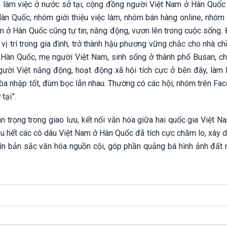
 làm việc ở nước sở tại, cộng đồng người Việt Nam ở Hàn Quốc 
àn Quốc, nhóm giới thiệu việc làm, nhóm bán hàng online, nhóm 
m ở Hàn Quốc cũng tự tin, năng động, vươn lên trong cuộc sống. 
ị trí trong gia đình, trở thành hậu phương vững chắc cho nhà ch
Hàn Quốc, mẹ người Việt Nam, sinh sống ở thành phố Busan, cho
ười Việt năng động, hoạt động xã hội tích cực ở bên đây, làm 
òa nhập tốt, đùm bọc lẫn nhau. Thường có các hội, nhóm trên Fa
tại”.
 trọng trong giao lưu, kết nối văn hóa giữa hai quốc gia Việt N
ầu hết các cô dâu Việt Nam ở Hàn Quốc đã tích cực chăm lo, xây 
gìn bản sắc văn hóa nguồn cội, góp phần quảng bá hình ảnh đất 