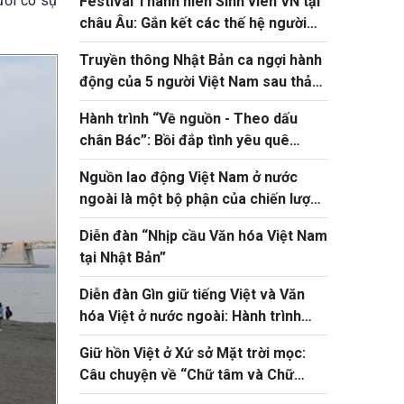
ười có sự
Festival Thanh niên Sinh viên VN tại
châu Âu: Gắn kết các thế hệ người
Việt
Truyền thông Nhật Bản ca ngợi hành
động của 5 người Việt Nam sau thảm
họa động đất tại Kumamoto
Hành trình “Về nguồn - Theo dấu
chân Bác”: Bồi đắp tình yêu quê
hương cho thanh thiếu niên kiều bào
Nguồn lao động Việt Nam ở nước
ngoài là một bộ phận của chiến lược
phát triển nguồn nhân lực quốc gia
Diễn đàn “Nhịp cầu Văn hóa Việt Nam
tại Nhật Bản”
Diễn đàn Gìn giữ tiếng Việt và Văn
hóa Việt ở nước ngoài: Hành trình
bắc cầu tiếng mẹ đẻ nơi xa quê
Giữ hồn Việt ở Xứ sở Mặt trời mọc:
Câu chuyện về “Chữ tâm và Chữ
duyên”