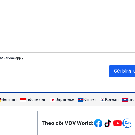
of Service
apply.
Gửi bình l
German
Indonesian
Japanese
Khmer
Korean
Lao
Mạng xã hội
Theo dõi VOV World: