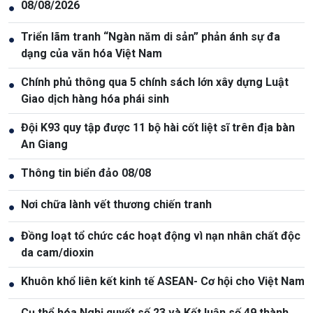
08/08/2026
●
Triển lãm tranh “Ngàn năm di sản” phản ánh sự đa
●
dạng của văn hóa Việt Nam
Chính phủ thông qua 5 chính sách lớn xây dựng Luật
●
Giao dịch hàng hóa phái sinh
Đội K93 quy tập được 11 bộ hài cốt liệt sĩ trên địa bàn
●
An Giang
Thông tin biển đảo 08/08
●
Nơi chữa lành vết thương chiến tranh
●
Đồng loạt tổ chức các hoạt động vì nạn nhân chất độc
●
da cam/dioxin
Khuôn khổ liên kết kinh tế ASEAN- Cơ hội cho Việt Nam
●
Cụ thể hóa Nghị quyết số 23 và Kết luận số 49 thành