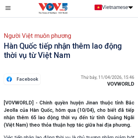
Nhảy đến nội dung
Vietnamese
Main navigation
menu phụ tiếng Việt
Người Việt muôn phương
Hàn Quốc tiếp nhận thêm lao động
thời vụ từ Việt Nam
Thứ bảy, 11/04/2026, 15:46
Facebook
VOVWORLD
[VOVWORLD] - Chính quyền huyện Jinan thuộc tỉnh Bắc
Jeolla của Hàn Quốc, hôm qua (10/04), cho biết đã tiếp
nhận thêm 65 lao động thời vụ đến từ tỉnh Quảng Ngãi
(Việt Nam) theo thỏa thuận hợp tác giữa hai địa phương.
Việc tiếp nhận lao động thời vụ là chủ trương nhằm giảm bớt