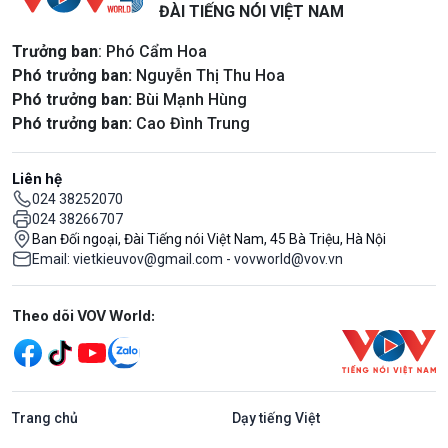
ĐÀI TIẾNG NÓI VIỆT NAM
Trưởng ban
: Phó Cẩm Hoa
Phó trưởng ban:
Nguyễn Thị Thu Hoa
Phó trưởng ban:
Bùi Mạnh Hùng
Phó trưởng ban:
Cao Đình Trung
Liên hệ
024 38252070
024 38266707
Ban Đối ngoại, Đài Tiếng nói Việt Nam, 45 Bà Triệu, Hà Nội
Email: vietkieuvov@gmail.com - vovworld@vov.vn
Mạng xã hội
Theo dõi VOV World:
Trang chủ
Dạy tiếng Việt