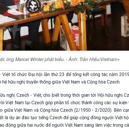
ệt, ông Marcel Winter phát biểu. - Ảnh: Trần Hiếu/Vietnam+
 Việt tổ chức Đại hội lần thứ 23 để tổng kết công tác năm 2019
hệ hữu nghị truyền thống giữa Việt Nam và Cộng hòa Czech.
ữu nghị Czech - Việt, cho biết trong thời gian tới Hội hữu nghị C
ời Việt Nam tại Czech góp phần tổ chức thành công các sự kiện 
iao giữa Việt Nam và Cộng hòa Czech (2/1950 - 2/2020). Bên cạn
hất là dự án đào tạo tiếng Czech để giúp cộng đồng người Việt hộ
 lao động giữa hai nước để người Việt Nam sang làm việc trong c