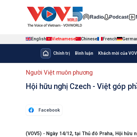
Nhảy đến nội dung
Đa phương ti
Radio
Podcast
English
Vietnamese
Chinese
French
Germa
Main navigation
Chính trị
Bình luận
Khách mời của VOV
menu phụ tiếng Việt
Người Việt muôn phương
Hội hữu nghị Czech - Việt góp ph
Facebook
(VOV5) - Ngày 14/12, tại Thủ đô Praha, Hội hữu n