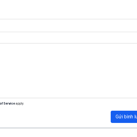
of Service
apply.
Gửi bình l