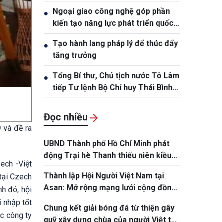
Ngoại giao công nghệ góp phần
●
kiến tạo năng lực phát triển quốc
gia
Tạo hành lang pháp lý để thúc đẩy
●
tăng trưởng
Tổng Bí thư, Chủ tịch nước Tô Lâm
●
tiếp Tư lệnh Bộ Chỉ huy Thái Bình
Dương Hoa Kỳ Samuel Paparo
Đọc nhiều
 và đề ra
UBND Thành phố Hồ Chí Minh phát
động Trại hè Thanh thiếu niên kiều
zech -Việt
bào và tuổi trẻ Thành phố năm 2026
Thành lập Hội Người Việt Nam tại
tại Czech
Asan: Mở rộng mạng lưới cộng đồng
h đó, hội
tại tỉnh Chungnam, Hàn Quốc
i nhập tốt
Chung kết giải bóng đá từ thiện gây
ác công ty
quỹ xây dựng chùa của người Việt tại