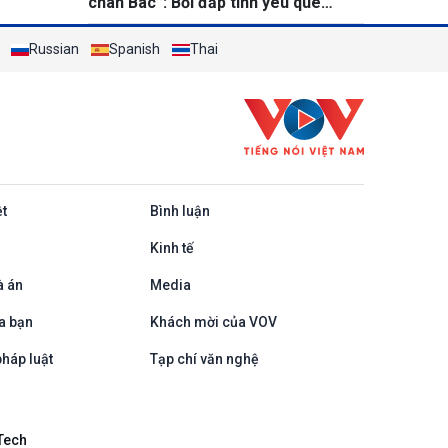
chân Bác”: Bồi đắp tình yêu quê
hương cho thanh thiếu niên kiều bào
Russian
Spanish
Thai
ệt
Bình luận
Kinh tế
à án
Media
a bạn
Khách mời của VOV
háp luật
Tạp chí văn nghệ
Tech