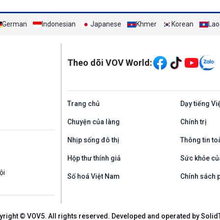
German
Indonesian
Japanese
Khmer
Korean
Lao
Mạng xã hội
Theo dõi VOV World:
Trang chủ
Dạy tiếng Vi
Chuyện của làng
Chính trị
Nhịp sống đô thị
Thông tin to
Hộp thư thính giả
Sức khỏe củ
ội
Số hoá Việt Nam
Chính sách p
yright © VOV5. All rights reserved. Developed and operated by Solid