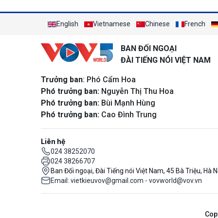
English
Vietnamese
Chinese
French
BAN ĐỐI NGOẠI
ĐÀI TIẾNG NÓI VIỆT NAM
Trưởng ban
: Phó Cẩm Hoa
Phó trưởng ban:
Nguyễn Thị Thu Hoa
Phó trưởng ban:
Bùi Mạnh Hùng
Phó trưởng ban:
Cao Đình Trung
Liên hệ
024 38252070
024 38266707
Ban Đối ngoại, Đài Tiếng nói Việt Nam, 45 Bà Triệu, Hà N
Email: vietkieuvov@gmail.com - vovworld@vov.vn
Cop