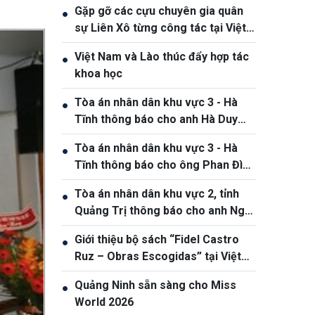
Gặp gỡ các cựu chuyên gia quân
●
sự Liên Xô từng công tác tại Việt
Nam
Việt Nam và Lào thúc đẩy hợp tác
●
khoa học
Tòa án nhân dân khu vực 3 - Hà
●
Tĩnh thông báo cho anh Hà Duy
Dũng
Tòa án nhân dân khu vực 3 - Hà
●
Tĩnh thông báo cho ông Phan Đình
Thắng, sinh năm 2005
Tòa án nhân dân khu vực 2, tỉnh
●
Quảng Trị thông báo cho anh Ngô
Đức Hoàng, sinh ngày 25/01/1990
Giới thiệu bộ sách “Fidel Castro
●
Ruz – Obras Escogidas” tại Việt
Nam nhân kỷ niệm 100 năm ngày
Quảng Ninh sẵn sàng cho Miss
●
sinh Fidel Castro
World 2026