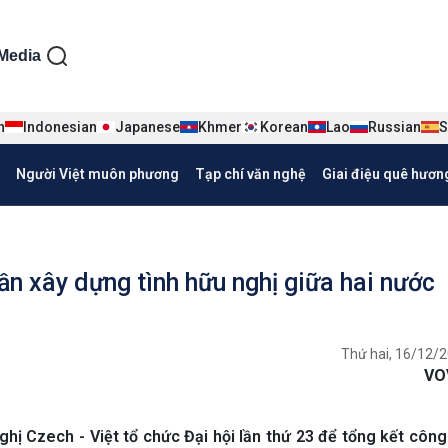
ện tiếng Việt
Media
n
Indonesian
Japanese
Khmer
Korean
Lao
Russian
S
Người Việt muôn phương
Tạp chí văn nghệ
Giai điệu quê hươn
ần xây dựng tình hữu nghị giữa hai nước
Thứ hai, 16/12/2
VO
ghị Czech - Việt tổ chức Đại hội lần thứ 23 để tổng kết côn