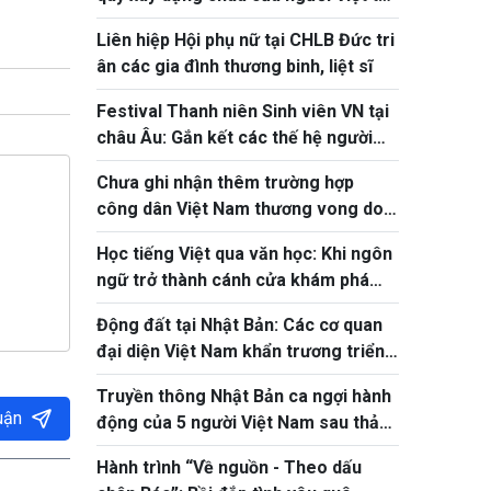
Nhật Bản
Liên hiệp Hội phụ nữ tại CHLB Đức tri
ân các gia đình thương binh, liệt sĩ
Festival Thanh niên Sinh viên VN tại
châu Âu: Gắn kết các thế hệ người
Việt
Chưa ghi nhận thêm trường hợp
công dân Việt Nam thương vong do
động đất tại Nhật Bản
Học tiếng Việt qua văn học: Khi ngôn
ngữ trở thành cánh cửa khám phá
tâm hồn Việt
Động đất tại Nhật Bản: Các cơ quan
đại diện Việt Nam khẩn trương triển
khai bảo hộ công dân
Truyền thông Nhật Bản ca ngợi hành
uận
động của 5 người Việt Nam sau thảm
họa động đất tại Kumamoto
Hành trình “Về nguồn - Theo dấu