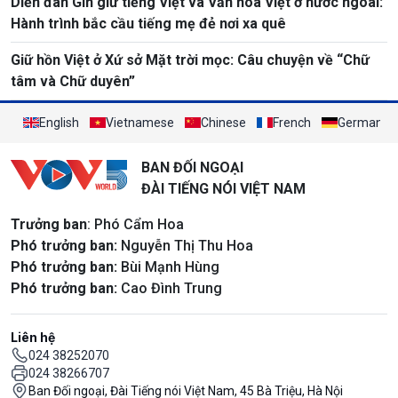
Diễn đàn Gìn giữ tiếng Việt và Văn hóa Việt ở nước ngoài:
Hành trình bắc cầu tiếng mẹ đẻ nơi xa quê
Giữ hồn Việt ở Xứ sở Mặt trời mọc: Câu chuyện về “Chữ
tâm và Chữ duyên”
English
Vietnamese
Chinese
French
German
BAN ĐỐI NGOẠI
ĐÀI TIẾNG NÓI VIỆT NAM
Trưởng ban
: Phó Cẩm Hoa
Phó trưởng ban:
Nguyễn Thị Thu Hoa
Phó trưởng ban:
Bùi Mạnh Hùng
Phó trưởng ban:
Cao Đình Trung
Liên hệ
024 38252070
024 38266707
Ban Đối ngoại, Đài Tiếng nói Việt Nam, 45 Bà Triệu, Hà Nội