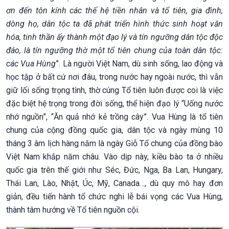
ơn đến tôn kính các thế hệ tiền nhân và tổ tiên, gia đình,
dòng họ, dân tộc ta đã phát triển hình thức sinh hoạt văn
hóa, tinh thần ấy thành một đạo lý và tín ngưỡng dân tộc độc
đáo, là tín ngưỡng thờ một tổ tiên chung của toàn dân tộc:
các Vua Hùng
”. Là người Việt Nam, dù sinh sống, lao động và
học tập ở bất cứ nơi đâu, trong nước hay ngoài nước, thì vẫn
giữ lối sống trọng tình, thờ cúng Tổ tiên luôn được coi là việc
đặc biệt hệ trọng trong đời sống, thể hiện đạo lý “Uống nước
nhớ nguồn”, “Ăn quả nhớ kẻ trồng cây”. Vua Hùng là tổ tiên
chung của cộng đồng quốc gia, dân tộc và ngày mùng 10
tháng 3 âm lịch hàng năm là ngày Giỗ Tổ chung của đồng bào
Việt Nam khắp năm châu. Vào dịp này, kiều bào ta ở nhiều
quốc gia trên thế giới như Séc, Đức, Nga, Ba Lan, Hungary,
Thái Lan, Lào, Nhật, Úc, Mỹ, Canada…, dù quy mô hay đơn
giản, đều tiến hành tổ chức nghi lễ bái vọng các Vua Hùng,
thành tâm hướng về Tổ tiên nguồn cội.