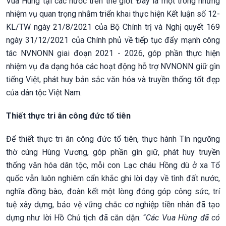
Vua Hùng tại các nước trên thế giới. Đây là một trong những
nhiệm vụ quan trọng nhằm triển khai thực hiện Kết luận số 12-
KL/TW ngày 21/8/2021 của Bộ Chính trị và Nghị quyết 169
ngày 31/12/2021 của Chính phủ về tiếp tục đẩy mạnh công
tác NVNONN giai đoạn 2021 - 2026, góp phần thực hiện
nhiệm vụ đa dạng hóa các hoạt động hỗ trợ NVNONN giữ gìn
tiếng Việt, phát huy bản sắc văn hóa và truyền thống tốt đẹp
của dân tộc Việt Nam.
Thiết thực tri ân công đức tổ tiên
Để thiết thực tri ân công đức tổ tiên, thực hành Tín ngưỡng
thờ cúng Hùng Vương, góp phần gìn giữ, phát huy truyền
thống văn hóa dân tộc, mỗi con Lạc cháu Hồng dù ở xa Tổ
quốc vẫn luôn nghiêm cẩn khắc ghi lời dạy về tình đất nước,
nghĩa đồng bào, đoàn kết một lòng đóng góp công sức, trí
tuệ xây dựng, bảo vệ vững chắc cơ nghiệp tiền nhân đã tạo
dựng như lời Hồ Chủ tịch đã căn dặn: “
Các Vua Hùng đã có