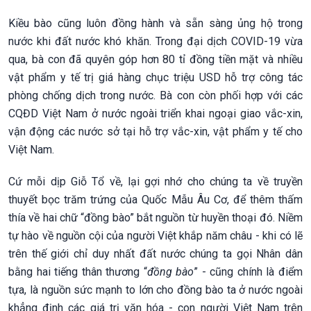
Kiều bào cũng luôn đồng hành và sẵn sàng ủng hộ trong
nước khi đất nước khó khăn. Trong đại dịch COVID-19 vừa
qua, bà con đã quyên góp hơn 80 tỉ đồng tiền mặt và nhiều
vật phẩm y tế trị giá hàng chục triệu USD hỗ trợ công tác
phòng chống dịch trong nước. Bà con còn phối hợp với các
CQĐD Việt Nam ở nước ngoài triển khai ngoại giao vắc-xin,
vận động các nước sở tại hỗ trợ vắc-xin, vật phẩm y tế cho
Việt Nam.
Cứ mỗi dịp Giỗ Tổ về, lại gợi nhớ cho chúng ta về truyền
thuyết bọc trăm trứng của Quốc Mẫu Âu Cơ, để thêm thấm
thía về hai chữ “đồng bào” bắt nguồn từ huyền thoại đó. Niềm
tự hào về nguồn cội của người Việt khắp năm châu - khi có lẽ
trên thế giới chỉ duy nhất đất nước chúng ta gọi Nhân dân
bằng hai tiếng thân thương “
đồng bào
” - cũng chính là điểm
tựa, là nguồn sức mạnh to lớn cho đồng bào ta ở nước ngoài
khẳng định các giá trị văn hóa - con người Việt Nam trên