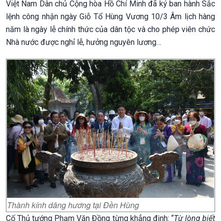
Việt Nam Dân chủ Cộng hòa Hồ Chí Minh đã ký ban hành Sắc
lệnh công nhận ngày Giỗ Tổ Hùng Vương 10/3 Âm lịch hàng
năm là ngày lễ chính thức của dân tộc và cho phép viên chức
Nhà nước được nghỉ lễ, hưởng nguyên lương…
Thành kính dâng hương tại Đền Hùng
Cố Thủ tướng Phạm Văn Đồng từng khẳng định: “
Từ lòng biết