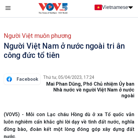
Nhảy đến nội dung
Vietnamese
Main navigation
menu phụ tiếng Việt
Người Việt muôn phương
Người Việt Nam ở nước ngoài tri ân
công đức tổ tiên
Thứ tư, 05/04/2023, 17:24
Facebook
Mai Phan Dũng, Phó Chủ nhiệm Ủy ban
Nhà nước về người Việt Nam ở nước
ngoài
(VOV5) - Mỗi con Lạc cháu Hồng dù ở xa Tổ quốc vẫn
luôn nghiêm cẩn khắc ghi lời dạy về tình đất nước, nghĩa
đồng bào, đoàn kết một lòng đóng góp xây dựng đất
nước.