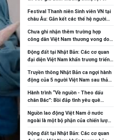
Festival Thanh niên Sinh viên VN tại
châu Âu: Gắn kết các thế hệ người
Việt
Chưa ghi nhận thêm trường hợp
công dân Việt Nam thương vong do
động đất tại Nhật Bản
Động đất tại Nhật Bản: Các cơ quan
đại diện Việt Nam khẩn trương triển
khai bảo hộ công dân
Truyền thông Nhật Bản ca ngợi hành
động của 5 người Việt Nam sau thảm
họa động đất tại Kumamoto
Hành trình “Về nguồn - Theo dấu
chân Bác”: Bồi đắp tình yêu quê
hương cho thanh thiếu niên kiều bào
Nguồn lao động Việt Nam ở nước
ngoài là một bộ phận của chiến lược
phát triển nguồn nhân lực quốc gia
Động đất tại Nhật Bản: Các cơ quan