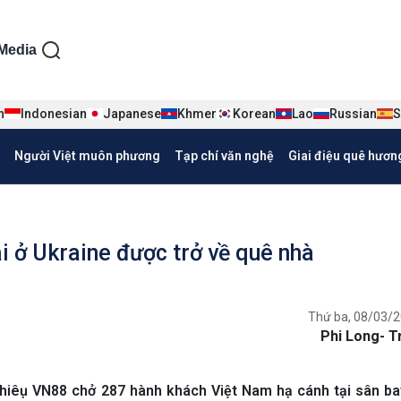
ện tiếng Việt
Media
n
Indonesian
Japanese
Khmer
Korean
Lao
Russian
S
Người Việt muôn phương
Tạp chí văn nghệ
Giai điệu quê hươn
 ở Ukraine được trở về quê nhà
Thứ ba, 08/03/2
Phi Long- T
hiêụ VN88 chở 287 hành khách Việt Nam hạ cánh tại sân ba