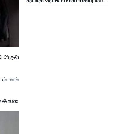
đại diện Việt Nam khẩn trương bảo
hộ công dân
). Chuyến
 ổn chiến
ở về nước.