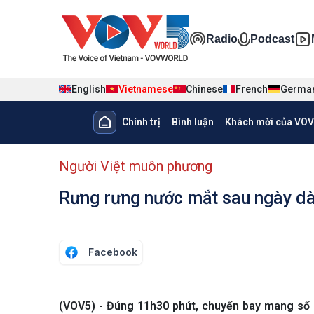
Nhảy đến nội dung
Đa phương ti
Radio
Podcast
English
Vietnamese
Chinese
French
Germa
Main navigation
Chính trị
Bình luận
Khách mời của VOV
menu phụ tiếng Việt
Người Việt muôn phương
Rưng rưng nước mắt sau ngày dài
Facebook
(VOV5) - Đúng 11h30 phút, chuyến bay mang số 