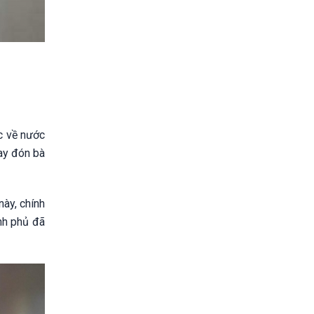
c về nước
ay đón bà
này, chính
nh phủ đã