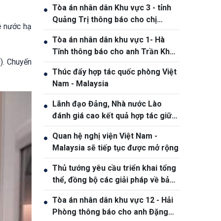
Tòa án nhân dân Khu vực 3 - tỉnh
●
Quảng Trị thông báo cho chị
ề nước hạ
Phạm Thị Giang, sinh ngày
Tòa án nhân dân khu vực 1- Hà
●
19/10/1991
Tĩnh thông báo cho anh Trần Khắc
). Chuyến
Thanh, sinh năm 1988
Thúc đẩy hợp tác quốc phòng Việt
●
Nam - Malaysia
Lãnh đạo Đảng, Nhà nước Lào
●
đánh giá cao kết quả hợp tác giữa
Quân đội hai nước Việt Nam và Lào
Quan hệ nghị viện Việt Nam -
●
Malaysia sẽ tiếp tục được mở rộng
Thủ tướng yêu cầu triển khai tổng
●
thể, đồng bộ các giải pháp về bảo
đảm an ninh mạng
Tòa án nhân dân khu vực 12 - Hải
●
Phòng thông báo cho anh Đặng