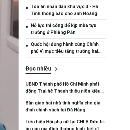
Hồng Tiệp, sinh ngày 20/5/1989
Tòa án nhân dân khu vực 3 - Hà
●
Tĩnh thông báo cho anh Hoàng
Phan Anh, sinh năm 1980
Nỗ lực thi công để kịp mùa tựu
●
trường ở Phiêng Pằn
Quốc hội đồng hành cùng Chính
●
phủ vì mục tiêu tăng trưởng hai
con số
Đọc nhiều
UBND Thành phố Hồ Chí Minh phát
động Trại hè Thanh thiếu niên kiều
bào và tuổi trẻ Thành phố năm 2026
Bàn giao hai nhà tình nghĩa cho gia
đình chính sách tại Đà Nẵng
Liên hiệp Hội phụ nữ tại CHLB Đức tri
ân các gia đình thương binh, liệt sĩ