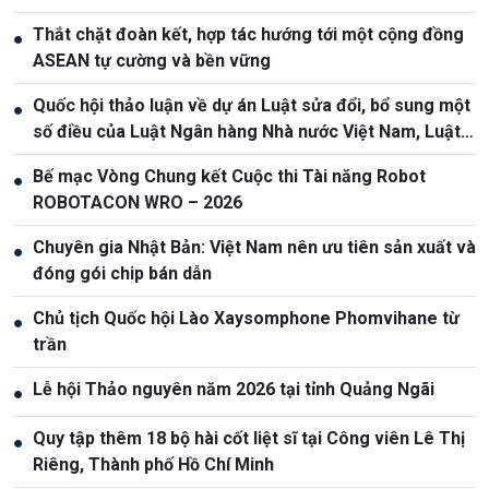
Thắt chặt đoàn kết, hợp tác hướng tới một cộng đồng
●
ASEAN tự cường và bền vững
Quốc hội thảo luận về dự án Luật sửa đổi, bổ sung một
●
số điều của Luật Ngân hàng Nhà nước Việt Nam, Luật
Phòng, chống rửa tiền
Bế mạc Vòng Chung kết Cuộc thi Tài năng Robot
●
ROBOTACON WRO – 2026
Chuyên gia Nhật Bản: Việt Nam nên ưu tiên sản xuất và
●
đóng gói chip bán dẫn
Chủ tịch Quốc hội Lào Xaysomphone Phomvihane từ
●
trần
Lễ hội Thảo nguyên năm 2026 tại tỉnh Quảng Ngãi
●
Quy tập thêm 18 bộ hài cốt liệt sĩ tại Công viên Lê Thị
●
Riêng, Thành phố Hồ Chí Minh