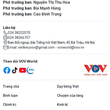
Phó trưởng ban:
Nguyễn Thị Thu Hoa
Phó trưởng ban:
Bùi Mạnh Hùng
Phó trưởng ban:
Cao Đình Trung
Liên hệ
024 38252070
024 38266707
Ban Đối ngoại, Đài Tiếng nói Việt Nam, 45 Bà Triệu, Hà Nội
Email: vietkieuvov@gmail.com - vovworld@vov.vn
Mạng xã hội
Theo dõi VOV World:
Trang chủ
Dạy tiếng Việt
Bình luận
Chuyện của làng
Chính trị
Kinh tế