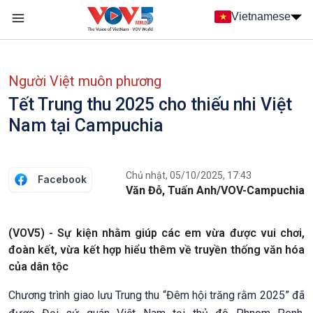
Nhảy đến nội dung
Vietnamese
Main navigation
menu phụ tiếng Việt
Người Việt muôn phương
Tết Trung thu 2025 cho thiếu nhi Việt
Nam tại Campuchia
Chủ nhật, 05/10/2025, 17:43
Facebook
Văn Đỗ, Tuấn Anh/VOV-Campuchia
(VOV5) - Sự kiện nhằm giúp các em vừa được vui chơi,
đoàn kết, vừa kết hợp hiểu thêm về truyền thống văn hóa
của dân tộc
Chương trình giao lưu Trung thu “Đêm hội trăng rằm 2025” đã