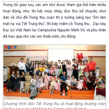
Trong tối giao lưu, các em nhỏ được tham gia thể hiện nhiều
hoạt động, như: thi hát, múa, nhảy, đọc thơ, kể chuyện, chơi
đàn về chủ đề Trung thu, cuộc thi ý tưởng sáng tạo “Em làm
mặt nạ vui Tết Trung thu”; thi bày mâm cỗ Trung thu… Dip này,
Đại sứ Việt Nam tại Campuchia Nguyễn Minh Vũ và phu nhân
đã trao quà cho các em thiếu niên, nhi đồng.
Chương trình đón Tết Trung thu là hoạt động thường niên
do Đại sứ quán Việt Nam tại Campuchia tổ chức