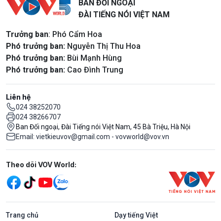
BAN ĐỐI NGOẠI
ĐÀI TIẾNG NÓI VIỆT NAM
Trưởng ban
: Phó Cẩm Hoa
Phó trưởng ban:
Nguyễn Thị Thu Hoa
Phó trưởng ban:
Bùi Mạnh Hùng
Phó trưởng ban:
Cao Đình Trung
Liên hệ
024 38252070
024 38266707
Ban Đối ngoại, Đài Tiếng nói Việt Nam, 45 Bà Triệu, Hà Nội
Email: vietkieuvov@gmail.com - vovworld@vov.vn
Mạng xã hội
Theo dõi VOV World:
Trang chủ
Dạy tiếng Việt