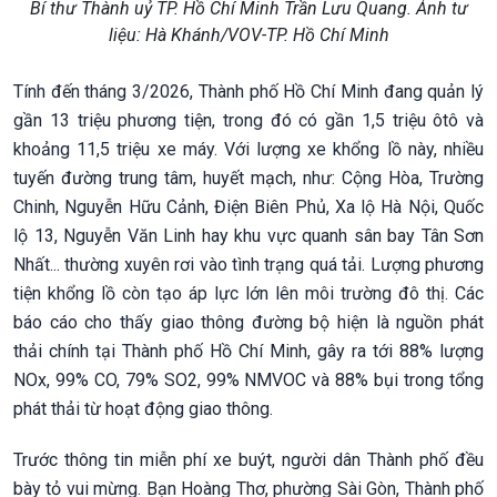
Bí thư Thành uỷ TP. Hồ Chí Minh Trần Lưu Quang. Ảnh tư
liệu: Hà Khánh/VOV-TP. Hồ Chí Minh
Tính đến tháng 3/2026, Thành phố Hồ Chí Minh đang quản lý
gần 13 triệu phương tiện, trong đó có gần 1,5 triệu ôtô và
khoảng 11,5 triệu xe máy. Với lượng xe khổng lồ này, nhiều
tuyến đường trung tâm, huyết mạch, như: Cộng Hòa, Trường
Chinh, Nguyễn Hữu Cảnh, Điện Biên Phủ, Xa lộ Hà Nội, Quốc
lộ 13, Nguyễn Văn Linh hay khu vực quanh sân bay Tân Sơn
Nhất... thường xuyên rơi vào tình trạng quá tải. Lượng phương
tiện khổng lồ còn tạo áp lực lớn lên môi trường đô thị. Các
báo cáo cho thấy giao thông đường bộ hiện là nguồn phát
thải chính tại Thành phố Hồ Chí Minh, gây ra tới 88% lượng
NOx, 99% CO, 79% SO2, 99% NMVOC và 88% bụi trong tổng
phát thải từ hoạt động giao thông.
Trước thông tin miễn phí xe buýt, người dân Thành phố đều
bày tỏ vui mừng. Bạn Hoàng Thơ, phường Sài Gòn, Thành phố