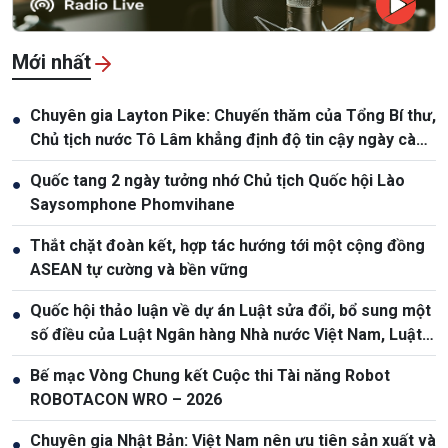
Mới nhất
Chuyên gia Layton Pike: Chuyến thăm của Tổng Bí thư,
●
Chủ tịch nước Tô Lâm khẳng định độ tin cậy ngày càng
cao giữa Việt Nam và Australia
Quốc tang 2 ngày tưởng nhớ Chủ tịch Quốc hội Lào
●
Saysomphone Phomvihane
Thắt chặt đoàn kết, hợp tác hướng tới một cộng đồng
●
ASEAN tự cường và bền vững
Quốc hội thảo luận về dự án Luật sửa đổi, bổ sung một
●
số điều của Luật Ngân hàng Nhà nước Việt Nam, Luật
Phòng, chống rửa tiền
Bế mạc Vòng Chung kết Cuộc thi Tài năng Robot
●
ROBOTACON WRO – 2026
Chuyên gia Nhật Bản: Việt Nam nên ưu tiên sản xuất và
●