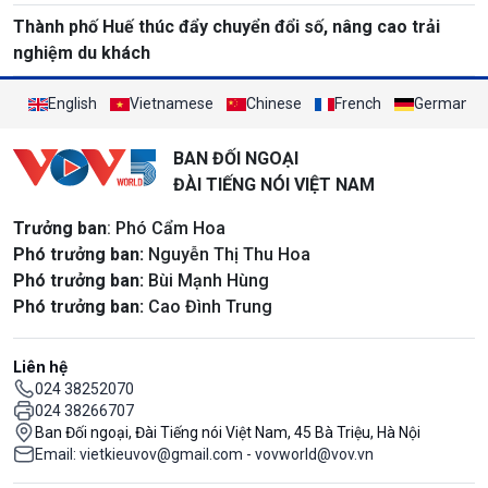
Thành phố Huế thúc đẩy chuyển đổi số, nâng cao trải
nghiệm du khách
English
Vietnamese
Chinese
French
German
BAN ĐỐI NGOẠI
ĐÀI TIẾNG NÓI VIỆT NAM
Trưởng ban
: Phó Cẩm Hoa
Phó trưởng ban:
Nguyễn Thị Thu Hoa
Phó trưởng ban:
Bùi Mạnh Hùng
Phó trưởng ban:
Cao Đình Trung
Liên hệ
024 38252070
024 38266707
Ban Đối ngoại, Đài Tiếng nói Việt Nam, 45 Bà Triệu, Hà Nội
Email: vietkieuvov@gmail.com - vovworld@vov.vn