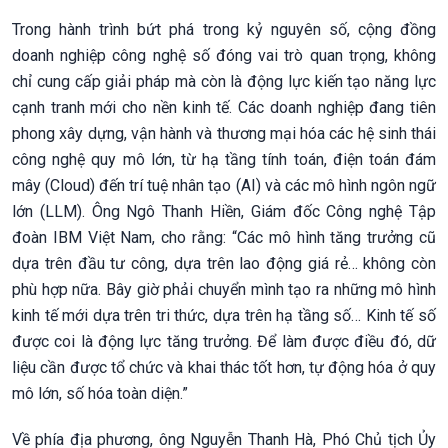
Trong hành trình bứt phá trong kỷ nguyên số, cộng đồng
doanh nghiệp công nghệ số đóng vai trò quan trọng, không
chỉ cung cấp giải pháp mà còn là động lực kiến tạo năng lực
cạnh tranh mới cho nền kinh tế. Các doanh nghiệp đang tiên
phong xây dựng, vận hành và thương mại hóa các hệ sinh thái
công nghệ quy mô lớn, từ hạ tầng tính toán, điện toán đám
mây (Cloud) đến trí tuệ nhân tạo (AI) và các mô hình ngôn ngữ
lớn (LLM). Ông Ngô Thanh Hiền, Giám đốc Công nghệ Tập
đoàn IBM Việt Nam, cho rằng: “Các mô hình tăng trưởng cũ
dựa trên đầu tư công, dựa trên lao động giá rẻ… không còn
phù hợp nữa. Bây giờ phải chuyển mình tạo ra những mô hình
kinh tế mới dựa trên tri thức, dựa trên hạ tầng số… Kinh tế số
được coi là động lực tăng trưởng. Để làm được điều đó, dữ
liệu cần được tổ chức và khai thác tốt hơn, tự động hóa ở quy
mô lớn, số hóa toàn diện.”
Về phía địa phương, ông Nguyễn Thanh Hà, Phó Chủ tịch Ủy