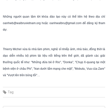
Những người quan tâm tới khóa đào tạo này có thể liên hệ theo địa chỉ
oanhwb@walbruvietnam.org
hoặc
oanhwalbru@gmail.com
để đăng ký tham
dự.
Thierry Michel vừa là nhà làm phim, nghệ sĩ nhiếp ảnh, nhà báo, đồng thời là
đạo diễn nhiều bộ phim tài liệu nổi tiếng trên thế giới, đã giành các giải
thưởng quốc tế như: "Những đứa bé ở Rio", "Donka", "Chụp X-quang tại một
bệnh viện ở châu Phi", "Iran dưới tấm mạng che mặt", "Mobutu, Vua của Zare"
và "Vượt lên trên bóng tối"…
Tag: