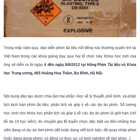
Trong mấy năm qua, đạo diễn phim tài liệu nổi tiếng này thường xuyên trở lại
Việt Nam trong các khóa giảng dạy, qua hai tổ chức này. Khóa học mới của
ông sẽ diễn ra từ ngày
4 đến ngày 8/6/2012 tại
Hãng Phim Tài liệu và Khoa
học Trung ương, 465 Hoàng Hoa Thám, Ba Đình, Hà Nội.
Nội dung đào tạo được chia làm hai phần: Học về lý thuyết, phê bình, và phân
tích kịch bản phim tài liệu; phân tích và góp ý về các dự án phim. Số lượng
học sinh cho khóa học phân tích và góp ý về các dự án phim là giới hạn (chỉ
tối đa 15 học viên), do chuyên gia Bỉ tuyển chọn, đặc biệt ưu tiên những học
viên đang có dự án làm phim (đã hoặc đang viết kịch bản, đã quay nháp phim
hoặc đang dựng phim), có động cơ thực sự, có kinh nghiệm về làm phim...)