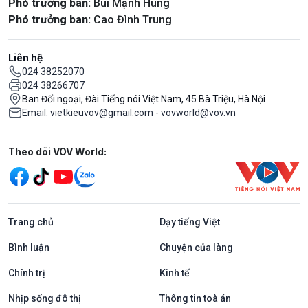
Phó trưởng ban:
Bùi Mạnh Hùng
Phó trưởng ban:
Cao Đình Trung
Liên hệ
024 38252070
024 38266707
Ban Đối ngoại, Đài Tiếng nói Việt Nam, 45 Bà Triệu, Hà Nội
Email: vietkieuvov@gmail.com - vovworld@vov.vn
Mạng xã hội
Theo dõi VOV World:
Trang chủ
Dạy tiếng Việt
Bình luận
Chuyện của làng
Chính trị
Kinh tế
Nhịp sống đô thị
Thông tin toà án