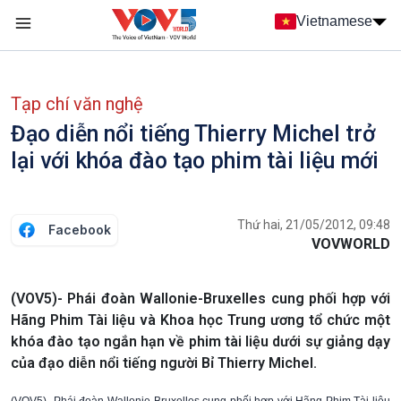
Nhảy đến nội dung
Vietnamese
Main navigation
menu phụ tiếng Việt
Tạp chí văn nghệ
Đạo diễn nổi tiếng Thierry Michel trở
lại với khóa đào tạo phim tài liệu mới
Thứ hai, 21/05/2012, 09:48
Facebook
VOVWORLD
(VOV5)- Phái đoàn Wallonie-Bruxelles cung phối hợp với
Hãng Phim Tài liệu và Khoa học Trung ương tổ chức một
khóa đào tạo ngắn hạn về phim tài liệu dưới sự giảng dạy
của đạo diễn nổi tiếng người Bỉ Thierry Michel.
(VOV5)- Phái đoàn Wallonie-Bruxelles cung phối hợp với Hãng Phim Tài liệu