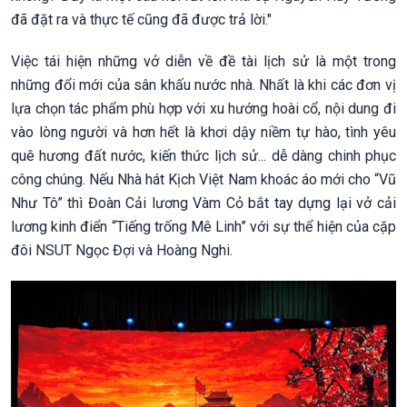
đã đặt ra và thực tế cũng đã được trả lời."
Việc tái hiện những vở diễn về đề tài lịch sử là một trong
những đổi mới của sân khấu nước nhà. Nhất là khi các đơn vị
lựa chọn tác phẩm phù hợp với xu hướng hoài cổ, nội dung đi
vào lòng người và hơn hết là khơi dậy niềm tự hào, tình yêu
quê hương đất nước, kiến thức lịch sử... dễ dàng chinh phục
công chúng. Nếu Nhà hát Kịch Việt Nam khoác áo mới cho “Vũ
Như Tô” thì Đoàn Cải lương Vàm Cỏ bắt tay dựng lại vở cải
lương kinh điển “Tiếng trống Mê Linh” với sự thể hiện của cặp
đôi NSUT Ngọc Đợi và Hoàng Nghi.