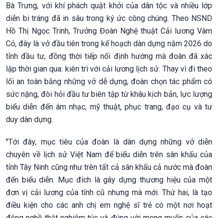
Bà Trưng, với khí phách quật khởi của dân tộc và nhiều lớp
diễn bi tráng đã in sâu trong ký ức công chúng. Theo NSND
Hồ Thị Ngọc Trinh, Trưởng Đoàn Nghệ thuật Cải lương Vàm
Cỏ, đây là vở đầu tiên trong kế hoạch dàn dựng năm 2026 do
tỉnh đầu tư, đồng thời tiếp nối định hướng mà đoàn đã xác
lập thời gian qua: kiên trì với cải lương lịch sử. Thay vì đi theo
lối an toàn bằng những vở dễ dựng, đoàn chọn tác phẩm có
sức nặng, đòi hỏi đầu tư biên tập từ khâu kịch bản, lực lượng
biểu diễn đến âm nhạc, mỹ thuật, phục trang, đạo cụ và tư
duy dàn dựng.
"Tới đây, mục tiêu của đoàn là dàn dựng những vở diễn
chuyên về lịch sử Việt Nam để biểu diễn trên sân khấu của
tỉnh Tây Ninh cũng như trên tất cả sân khấu cả nước mà đoàn
đến biểu diễn. Mục đích là gây dựng thương hiệu của một
đơn vị cải lương của tỉnh cũ nhưng mà mới. Thứ hai, là tạo
điều kiện cho các anh chị em nghệ sĩ trẻ có một nơi hoạt
động nghề thật nghiêm túc và đúng với mong muốn của các