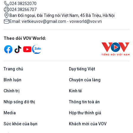
024 38252070
024 38266707
Ban Đối ngoại, Đài Tiếng nói Việt Nam, 45 Bà Triệu, Hà Nội
Email: vietkieuvov@gmail.com - vovworld@vov.vn
Mạng xã hội
Theo dõi VOV World:
Trang chủ
Dạy tiếng Việt
Bình luận
Chuyện của làng
Chính trị
Kinh tế
Nhịp sống đô thị
Thông tin toà án
Media
Hộp thư thính giả
Sức khỏe của bạn
Khách mời của VOV