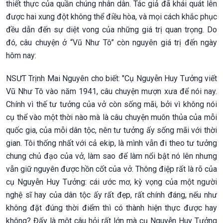
thiết thực của quần chúng nhân dân. Tác giả đã khái quát lên
được hai xung đột không thể điều hòa, và mọi cách khắc phục
đều dẫn đến sự diệt vong của những giá trị quan trọng. Do
đó, câu chuyện ở “Vũ Như Tô” còn nguyên giá trị đến ngày
hôm nay:
NSƯT Trịnh Mai Nguyên cho biết: "Cụ Nguyễn Huy Tưởng viết
Vũ Như Tô vào năm 1941, câu chuyện mượn xưa để nói nay.
Chính vì thế tư tưởng của vở còn sống mãi, bởi vì không nói
cụ thể vào một thời nào mà là câu chuyện muôn thủa của mỗi
quốc gia, của mỗi dân tộc, nên tư tưởng ấy sống mãi với thời
gian. Tôi thống nhất với cả ekip, là mình vẫn đi theo tư tưởng
chung chủ đạo của vở, làm sao để làm nổi bật nó lên nhưng
vẫn giữ nguyên được hồn cốt của vở. Thông điệp rất là rõ của
cụ Nguyễn Huy Tưởng: cái ước mơ, kỳ vọng của một người
nghệ sĩ hay của dân tộc ấy rất đẹp, rất chính đáng, nếu như
không đặt đúng thời điểm thì có thành hiện thực được hay
không? Đấy là một câu hỏi rất lớn mà cụ Nguyễn Huy Tưởng