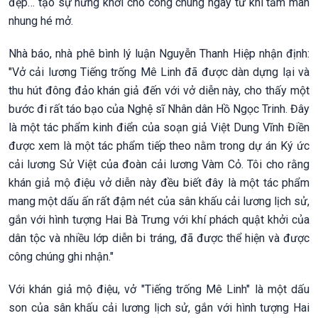
đẹp… tạo sự hứng khởi cho công chúng ngay từ khi tấm màn
nhung hé mở.
Nhà báo, nhà phê bình lý luận Nguyễn Thanh Hiệp nhận định:
"Vở cải lương Tiếng trống Mê Linh đã được dàn dựng lại và
thu hút đông đảo khán giả đến với vở diễn này, cho thấy một
bước đi rất táo bạo của Nghệ sĩ Nhân dân Hồ Ngọc Trinh. Đây
là một tác phẩm kinh điển của soạn giả Việt Dung Vĩnh Điền
được xem là một tác phẩm tiếp theo nằm trong dự án Ký ức
cải lương Sử Việt của đoàn cải lương Vàm Cỏ. Tôi cho rằng
khán giả mộ điệu vở diễn này đều biết đây là một tác phẩm
mang một dấu ấn rất đậm nét của sân khấu cải lương lịch sử,
gắn với hình tượng Hai Bà Trưng với khí phách quật khởi của
dân tộc và nhiều lớp diễn bi tráng, đã được thể hiện và được
công chúng ghi nhận."
Với khán giả mộ điệu, vở "Tiếng trống Mê Linh" là một dấu
son của sân khấu cải lương lịch sử, gắn với hình tượng Hai