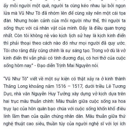
ấy mỗi người một quê, người ta cùng kéo nhau lại bởi ngọn
lửa mà Vũ Như Tô đã nhóm lên để cùng xây nên một cái tọa
đàn. Nhưng hoàn cảnh của mỗi người như thế, thì người ta
sống thực với cả nhân vật của mình. Đấy là điều quan trọng
nhất. Còn tôi không nệ vào kịch lịch sử hay là kịch kinh điển
thì phải thoại theo cách nào đó như mọi người đã quy ước.
Tôi cho rằng đấy cũng chính là sự sáng tạo. Trong vở dù là vở
kinh điển thì vẫn phải có tính đương đại, có hơi thở của cuộc
sống hôm nay." - Đạo diễn Trịnh Mai Nguyên nói.
“Vũ Như Tô” viết về một sự kiện có thật xảy ra ở kinh thành
Thăng Long khoảng năm 1516 – 1517, dưới triều Lê Tương
Dực, nhà văn Nguyễn Huy Tưởng xây dựng vở kịch dựa trên
hai trục mâu thuẫn chính: Mâu thuẫn giữa cuộc sống xa hoa
trụy lạc của hôn quân bạo chúa với cuộc sống khốn khổ điêu
linh lầm than của quần chúng nhân dân. Mâu thuẫn giữa thứ
nghệ thuật cao siêu, thuần túy của người nghệ sĩ với lợi ích