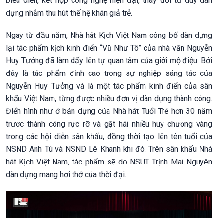
biểu diễn, kết hợp công nghệ hiện đại, thay đổi tư duy dàn
dựng nhằm thu hút thế hệ khán giả trẻ.
Ngay từ đầu năm, Nhà hát Kịch Việt Nam công bố dàn dựng
lại tác phẩm kịch kinh điển “Vũ Như Tô” của nhà văn Nguyễn
Huy Tưởng đã làm dấy lên tự quan tâm của giới mộ điệu. Bởi
đây là tác phẩm đỉnh cao trong sự nghiệp sáng tác của
Nguyễn Huy Tưởng và là một tác phẩm kinh điển của sân
khấu Việt Nam, từng được nhiều đơn vị dàn dựng thành công.
Điển hình như ở bản dựng của Nhà hát Tuổi Trẻ hơn 30 năm
trước thành công rực rỡ và gặt hái nhiều huy chương vàng
trong các hội diễn sân khấu, đồng thời tạo lên tên tuổi của
NSND Anh Tú và NSND Lê Khanh khi đó. Trên sân khấu Nhà
hát Kịch Việt Nam, tác phẩm sẽ do NSUT Trịnh Mai Nguyên
dàn dựng mang hơi thở của thời đại.