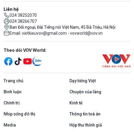
Liên hệ
024 38252070
024 38266707
Ban Đối ngoại, Đài Tiếng nói Việt Nam, 45 Bà Triệu, Hà Nội
Email: vietkieuvov@gmail.com - vovworld@vov.vn
Mạng xã hội
Theo dõi VOV World:
Trang chủ
Dạy tiếng Việt
Bình luận
Chuyện của làng
Chính trị
Kinh tế
Nhịp sống đô thị
Thông tin toà án
Media
Hộp thư thính giả