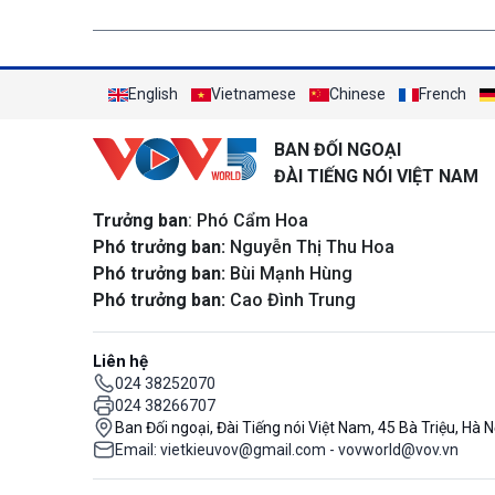
English
Vietnamese
Chinese
French
BAN ĐỐI NGOẠI
ĐÀI TIẾNG NÓI VIỆT NAM
Trưởng ban
: Phó Cẩm Hoa
Phó trưởng ban:
Nguyễn Thị Thu Hoa
Phó trưởng ban:
Bùi Mạnh Hùng
Phó trưởng ban:
Cao Đình Trung
Liên hệ
024 38252070
024 38266707
Ban Đối ngoại, Đài Tiếng nói Việt Nam, 45 Bà Triệu, Hà N
Email: vietkieuvov@gmail.com - vovworld@vov.vn