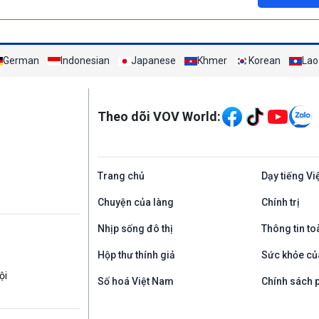
German
Indonesian
Japanese
Khmer
Korean
Lao
Mạng xã hội
Theo dõi VOV World:
Trang chủ
Dạy tiếng Vi
Chuyện của làng
Chính trị
Nhịp sống đô thị
Thông tin to
Hộp thư thính giả
Sức khỏe củ
ội
Số hoá Việt Nam
Chính sách p