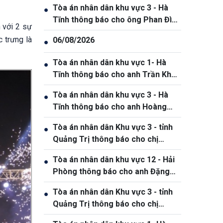
Tòa án nhân dân khu vực 3 - Hà
●
Tĩnh thông báo cho ông Phan Đình
 với 2 sự
Thắng, sinh năm 2005
 trưng là
06/08/2026
●
Tòa án nhân dân khu vực 1- Hà
●
Tĩnh thông báo cho anh Trần Khắc
Thanh, sinh năm 1988.
Tòa án nhân dân khu vực 3 - Hà
●
Tĩnh thông báo cho anh Hoàng
Phan Anh, sinh năm 1980
Tòa án nhân dân Khu vực 3 - tỉnh
●
Quảng Trị thông báo cho chị
Phạm Thị Giang, sinh ngày
Tòa án nhân dân khu vực 12 - Hải
●
19/10/1991
Phòng thông báo cho anh Đặng
Hồng Tiệp, sinh ngày 20/5/1989
Tòa án nhân dân Khu vực 3 - tỉnh
●
Quảng Trị thông báo cho chị
Phạm Thị Giang, sinh ngày