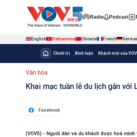
Nhảy đến nội dung
Đa phương ti
Radio
Podcast
English
Vietnamese
Chinese
French
Germa
Main navigation
Chính trị
Bình luận
Khách mời của VOV
menu phụ tiếng Việt
Văn hóa
Khai mạc tuần lễ du lịch gắn vớ
Facebook
(VOV5) - Người dân và du khách được hoà mình