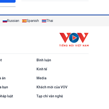
Russian
Spanish
Thai
ệt
Bình luận
Kinh tế
à án
Media
a bạn
Khách mời của VOV
háp luật
Tạp chí văn nghệ