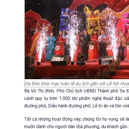
Sa Đéc khai mạc tuần lễ du lịch gắn với Lễ hội H
Bà Võ Thị Bình, Phó Chủ tịch UBND Thành phố Sa Đéc
cảnh quy tụ trên 1.000 tác phẩm nghệ thuật đặc sắ
đường phố, Diễu hành đường phố; Lễ tri ân và tôn vi
Tất cả những hoạt động này, chúng tôi hy vọng sẽ 
muốn dành cho người dân địa phương, du khách gần x