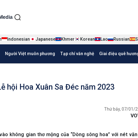
ện tiếng Việt
Media
n
Indonesian
Japanese
Khmer
Korean
Lao
Russian
S
Người Việt muôn phương
Tạp chí văn nghệ
Giai điệu quê hươn
i Lễ hội Hoa Xuân Sa Đéc năm 2023
Thứ bảy, 07/01/2
VO
 vào không gian thơ mộng của “Dòng sông hoa” với nét văn