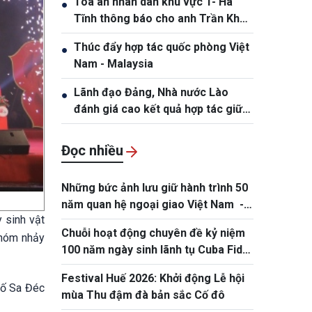
Tòa án nhân dân khu vực 1- Hà
●
19/10/1991
Tĩnh thông báo cho anh Trần Khắc
Thanh, sinh năm 1988
Thúc đẩy hợp tác quốc phòng Việt
●
Nam - Malaysia
Lãnh đạo Đảng, Nhà nước Lào
●
đánh giá cao kết quả hợp tác giữa
Quân đội hai nước Việt Nam và Lào
Đọc nhiều
Những bức ảnh lưu giữ hành trình 50
năm quan hệ ngoại giao Việt Nam -
 sinh vật
Thái Lan
Chuỗi hoạt động chuyên đề kỷ niệm
nhóm nhảy
100 năm ngày sinh lãnh tụ Cuba Fidel
Castro
Festival Huế 2026: Khởi động Lễ hội
hố Sa Đéc
mùa Thu đậm đà bản sắc Cố đô