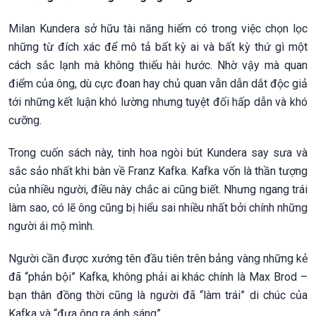
Milan Kundera sở hữu tài năng hiếm có trong việc chọn lọc
những từ đích xác để mô tả bất kỳ ai và bất kỳ thứ gì một
cách sắc lạnh mà không thiếu hài hước. Nhờ vậy mà quan
điểm của ông, dù cực đoan hay chủ quan vẫn dẫn dắt độc giả
tới những kết luận khó lường nhưng tuyệt đối hấp dẫn và khó
cưỡng.
Trong cuốn sách này, tinh hoa ngòi bút Kundera say sưa và
sắc sảo nhất khi bàn về Franz Kafka. Kafka vốn là thần tượng
của nhiều người, điều này chắc ai cũng biết. Nhưng ngang trái
làm sao, có lẽ ông cũng bị hiểu sai nhiều nhất bởi chính những
người ái mộ mình.
Người cần được xướng tên đầu tiên trên bảng vàng những kẻ
đã “phản bội” Kafka, không phải ai khác chính là Max Brod –
bạn thân đồng thời cũng là người đã “làm trái” di chúc của
Kafka và “đưa ông ra ánh sáng”.