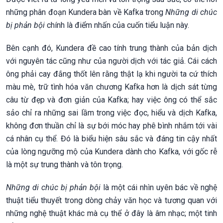
những phân đoạn Kundera bàn về Kafka trong
Những di chúc
bị phản bội
chính là điểm nhấn của cuốn tiểu luận này.
Bên cạnh đó, Kundera đề cao tính trung thành của bản dịch
với nguyên tác cũng như của người dịch với tác giả. Cái cách
ông phải cay đắng thốt lên rằng thật lạ khi người ta cứ thích
màu mè, trữ tình hóa văn chương Kafka hơn là dịch sát từng
câu từ đẹp và đơn giản của Kafka; hay việc ông có thể sắc
sảo chỉ ra những sai lầm trong việc đọc, hiểu và dịch Kafka,
không đơn thuần chỉ là sự bới móc hay phê bình nhắm tới vài
cá nhân cụ thể. Đó là biểu hiện sâu sắc và đáng tin cậy nhất
của lòng ngưỡng mộ của Kundera dành cho Kafka, với gốc rễ
là một sự trung thành và tôn trọng.
Những di chúc bị phản bội
là một cái nhìn uyên bác về nghệ
thuật tiểu thuyết trong dòng chảy văn học và tương quan với
những nghệ thuật khác mà cụ thể ở đây là âm nhạc; một tinh