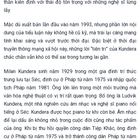
thần kiên định với thái độ tôn trọng với những nghệ sĩ lừng
lẫy.
Mặc dù xuất bản lần đầu vào năm 1993, nhưng phần lớn nội
dung của tiểu luận này không hề cũ kỹ, mà trái lại càng mang
tính khai sáng và vượt trước thời đại. Đặc biệt ở thời đại
truyền thông mạng xã hội này, những lời “tiên tri” của Kundera
chắc chắn vẫn khó có thể sai trong tương lai gần.
Milan Kundera sinh năm 1929 trong một gia đình trí thức
trung lưu tại Séc, định cư ở Pháp từ năm 1975 và nhập quốc
tịch Pháp năm 1981. Ông lớn lên trong một môi trường mà
văn hóa nghệ thuật có vị trí rất quan trọng. Bố ông là Ludvik
Kundera, một nhà nghiên cứu âm nhạc và nghệ sĩ piano nổi
tiếng ở Séc. Kundera được học piano từ khi còn bé. Âm nhạc
để lại dấu ấn không nhỏ trong cuộc đời cũng như tác phẩm
của ông. Khi bị thu hồi quyền công dân Tiệp Khắc, ông định
cư ở Pháp từ năm 1975 và trở thành công dân Pháp từ năm