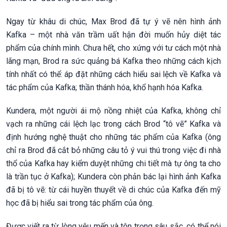
Ngay từ khâu di chúc, Max Brod đã tự ý vẽ nên hình ảnh
Kafka – một nhà văn trầm uất hận đời muốn hủy diệt tác
phẩm của chính mình. Chưa hết, cho xứng với tư cách một nhà
lãng mạn, Brod ra sức quảng bá Kafka theo những cách kịch
tính nhất có thể: áp đặt những cách hiểu sai lệch về Kafka và
tác phẩm của Kafka; thần thánh hóa, khổ hạnh hóa Kafka.
Kundera, một người ái mộ nồng nhiệt của Kafka, không chỉ
vạch ra những cái lệch lạc trong cách Brod “tô vẽ” Kafka và
định hướng nghệ thuật cho những tác phẩm của Kafka (ông
chỉ ra Brod đã cắt bỏ những câu tỏ ý vui thú trong việc đi nhà
thổ của Kafka hay kiểm duyệt những chi tiết mà tự ông ta cho
là trần tục ở Kafka); Kundera còn phản bác lại hình ảnh Kafka
đã bị tô vẽ: từ cái huyền thuyết về di chúc của Kafka đến mỹ
học đã bị hiểu sai trong tác phẩm của ông.
Được viết ra từ lòng yêu mến và tôn trọng sâu sắc, có thể nói