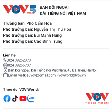
BAN ĐỐI NGOẠI
ĐÀI TIẾNG NÓI VIỆT NAM
Trưởng ban
: Phó Cẩm Hoa
Phó trưởng ban:
Nguyễn Thị Thu Hoa
Phó trưởng ban:
Bùi Mạnh Hùng
Phó trưởng ban:
Cao Đình Trung
Liên hệ
024 38252070
024 38266707
Ban Đối ngoại, Đài Tiếng nói Việt Nam, 45 Bà Triệu, Hà Nội
Email: vietkieuvov@gmail.com - vovworld@vov.vn
Mạng xã hội
Theo dõi VOV World: