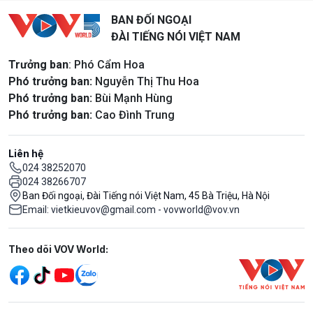
BAN ĐỐI NGOẠI
ĐÀI TIẾNG NÓI VIỆT NAM
Trưởng ban
: Phó Cẩm Hoa
Phó trưởng ban:
Nguyễn Thị Thu Hoa
Phó trưởng ban:
Bùi Mạnh Hùng
Phó trưởng ban:
Cao Đình Trung
Liên hệ
024 38252070
024 38266707
Ban Đối ngoại, Đài Tiếng nói Việt Nam, 45 Bà Triệu, Hà Nội
Email: vietkieuvov@gmail.com - vovworld@vov.vn
Mạng xã hội
Theo dõi VOV World: