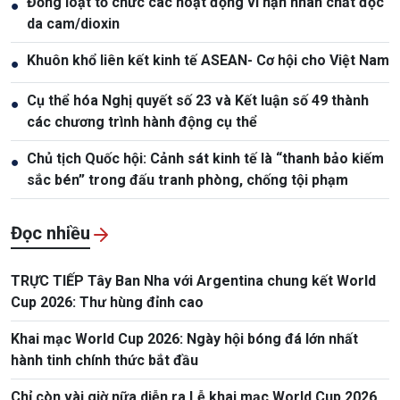
Đồng loạt tổ chức các hoạt động vì nạn nhân chất độc
●
da cam/dioxin
Khuôn khổ liên kết kinh tế ASEAN- Cơ hội cho Việt Nam
●
Cụ thể hóa Nghị quyết số 23 và Kết luận số 49 thành
●
các chương trình hành động cụ thể
Chủ tịch Quốc hội: Cảnh sát kinh tế là “thanh bảo kiếm
●
sắc bén” trong đấu tranh phòng, chống tội phạm
Đọc nhiều
TRỰC TIẾP Tây Ban Nha với Argentina chung kết World
Cup 2026: Thư hùng đỉnh cao
Khai mạc World Cup 2026: Ngày hội bóng đá lớn nhất
hành tinh chính thức bắt đầu
Chỉ còn vài giờ nữa diễn ra Lễ khai mạc World Cup 2026