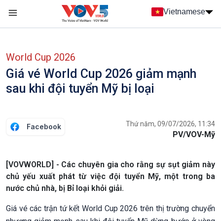
Nhảy đến nội dung
Vietnamese
Main navigation
menu phụ tiếng Việt
World Cup 2026
Giá vé World Cup 2026 giảm mạnh
sau khi đội tuyển Mỹ bị loại
Thứ năm, 09/07/2026, 11:34
Facebook
PV/VOV-Mỹ
[VOVWORLD] - Các chuyên gia cho rằng sự sụt giảm này
chủ yếu xuất phát từ việc đội tuyển Mỹ, một trong ba
nước chủ nhà, bị Bỉ loại khỏi giải.
Giá vé các trận tứ kết World Cup 2026 trên thị trường chuyển