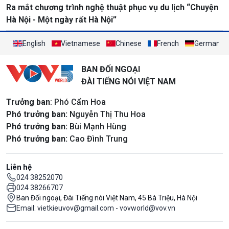
Ra mắt chương trình nghệ thuật phục vụ du lịch “Chuyện
Hà Nội - Một ngày rất Hà Nội”
English
Vietnamese
Chinese
French
German
BAN ĐỐI NGOẠI
ĐÀI TIẾNG NÓI VIỆT NAM
Trưởng ban
: Phó Cẩm Hoa
Phó trưởng ban:
Nguyễn Thị Thu Hoa
Phó trưởng ban:
Bùi Mạnh Hùng
Phó trưởng ban:
Cao Đình Trung
Liên hệ
024 38252070
024 38266707
Ban Đối ngoại, Đài Tiếng nói Việt Nam, 45 Bà Triệu, Hà Nội
Email: vietkieuvov@gmail.com - vovworld@vov.vn