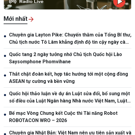
Mới nhất
Chuyên gia Layton Pike: Chuyến thăm của Tổng Bí thư,
●
Chủ tịch nước Tô Lâm khẳng định độ tin cậy ngày càng
cao giữa Việt Nam và Australia
Quốc tang 2 ngày tưởng nhớ Chủ tịch Quốc hội Lào
●
Saysomphone Phomvihane
Thắt chặt đoàn kết, hợp tác hướng tới một cộng đồng
●
ASEAN tự cường và bền vững
Quốc hội thảo luận về dự án Luật sửa đổi, bổ sung một
●
số điều của Luật Ngân hàng Nhà nước Việt Nam, Luật
Phòng, chống rửa tiền
Bế mạc Vòng Chung kết Cuộc thi Tài năng Robot
●
ROBOTACON WRO – 2026
Chuyên gia Nhật Bản: Việt Nam nên ưu tiên sản xuất và
●