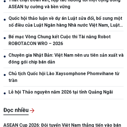
●
ASEAN tự cường và bền vững
Quốc hội thảo luận về dự án Luật sửa đổi, bổ sung một
●
số điều của Luật Ngân hàng Nhà nước Việt Nam, Luật
Phòng, chống rửa tiền
Bế mạc Vòng Chung kết Cuộc thi Tài năng Robot
●
ROBOTACON WRO – 2026
Chuyên gia Nhật Bản: Việt Nam nên ưu tiên sản xuất và
●
đóng gói chip bán dẫn
Chủ tịch Quốc hội Lào Xaysomphone Phomvihane từ
●
trần
Lễ hội Thảo nguyên năm 2026 tại tỉnh Quảng Ngãi
●
Đọc nhiều
ASEAN Cup 2026: Đội tuyển Việt Nam thẳng tiến vào bán