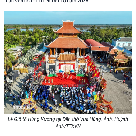
Tuần Văn hóa - Du lịch Đất Tổ năm 2026.
Lễ Giỗ tổ Hùng Vương tại Đền thờ Vua Hùng. Ảnh: Huỳnh
Anh/TTXVN