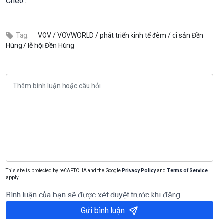
Chèo...
Tag:
VOV /
VOVWORLD /
phát triển kinh tế đêm /
di sản Đền
Hùng /
lễ hội Đền Hùng
This site is protected by reCAPTCHA and the Google
Privacy Policy
and
Terms of Service
apply.
Bình luận của bạn sẽ được xét duyệt trước khi đăng
Gửi bình luận