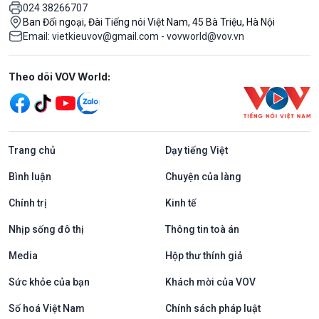
024 38266707
Ban Đối ngoại, Đài Tiếng nói Việt Nam, 45 Bà Triệu, Hà Nội
Email: vietkieuvov@gmail.com - vovworld@vov.vn
Mạng xã hội
Theo dõi VOV World:
Trang chủ
Dạy tiếng Việt
Bình luận
Chuyện của làng
Chính trị
Kinh tế
Nhịp sống đô thị
Thông tin toà án
Media
Hộp thư thính giả
Sức khỏe của bạn
Khách mời của VOV
Số hoá Việt Nam
Chính sách pháp luật