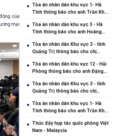
Tòa án nhân dân khu vực 1- Hà
●
Tĩnh thông báo cho anh Trần Khắc
 động của
Thanh, sinh năm 1988.
thương mại
Tòa án nhân dân khu vực 3 - Hà
●
Tĩnh thông báo cho anh Hoàng
Phan Anh, sinh năm 1980
Tòa án nhân dân Khu vực 3 - tỉnh
●
Quảng Trị thông báo cho chị
Phạm Thị Giang, sinh ngày
Tòa án nhân dân khu vực 12 - Hải
●
19/10/1991
Phòng thông báo cho anh Đặng
Hồng Tiệp, sinh ngày 20/5/1989
Tòa án nhân dân Khu vực 3 - tỉnh
●
Quảng Trị thông báo cho chị
Phạm Thị Giang, sinh ngày
Tòa án nhân dân khu vực 1- Hà
●
19/10/1991
Tĩnh thông báo cho anh Trần Khắc
Thanh, sinh năm 1988
Thúc đẩy hợp tác quốc phòng Việt
●
Nam - Malaysia