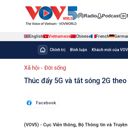
Nhảy đến nội dung
Đa phương ti
Radio
Podcast
English
Vietnamese
Chinese
French
Germa
Main navigation
Chính trị
Bình luận
Khách mời của VOV
menu phụ tiếng Việt
Xã hội - Đời sống
Thúc đẩy 5G và tắt sóng 2G theo 
Facebook
(VOV5) - Cục Viễn thông, Bộ Thông tin và Truyền