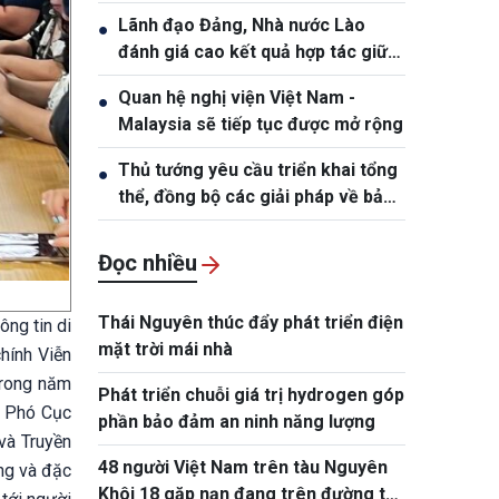
Lãnh đạo Đảng, Nhà nước Lào
●
đánh giá cao kết quả hợp tác giữa
Quân đội hai nước Việt Nam và Lào
Quan hệ nghị viện Việt Nam -
●
Malaysia sẽ tiếp tục được mở rộng
Thủ tướng yêu cầu triển khai tổng
●
thể, đồng bộ các giải pháp về bảo
đảm an ninh mạng
Đọc nhiều
Thái Nguyên thúc đẩy phát triển điện
ông tin di
mặt trời mái nhà
hính Viễn
trong năm
Phát triển chuỗi giá trị hydrogen góp
, Phó Cục
phần bảo đảm an ninh năng lượng
và Truyền
48 người Việt Nam trên tàu Nguyên
áng và đặc
Khôi 18 gặp nạn đang trên đường trở