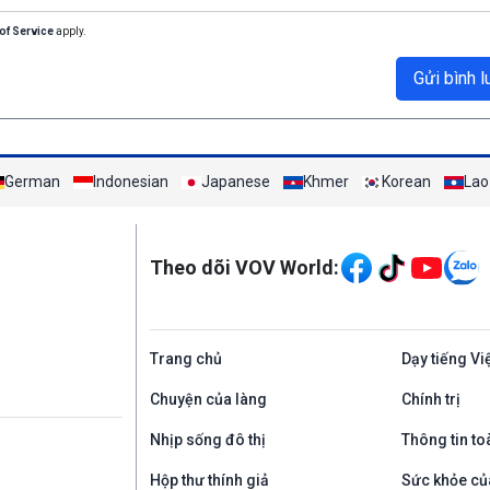
of Service
apply.
Gửi bình l
German
Indonesian
Japanese
Khmer
Korean
Lao
Mạng xã hội
Theo dõi VOV World:
Trang chủ
Dạy tiếng Vi
Chuyện của làng
Chính trị
Nhịp sống đô thị
Thông tin to
Hộp thư thính giả
Sức khỏe củ