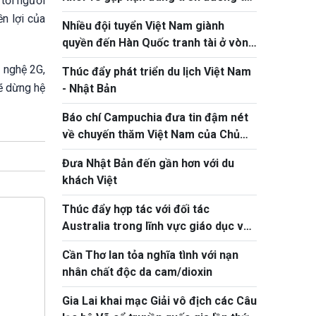
 tới người
về đất liền
n lợi của
Nhiều đội tuyển Việt Nam giành
quyền đến Hàn Quốc tranh tài ở vòng
chung kết NYPC 2026
 nghệ 2G,
Thúc đẩy phát triển du lịch Việt Nam
ẽ dừng hệ
- Nhật Bản
Báo chí Campuchia đưa tin đậm nét
về chuyến thăm Việt Nam của Chủ
tịch Quốc hội Khuon Sudary
Đưa Nhật Bản đến gần hơn với du
khách Việt
Thúc đẩy hợp tác với đối tác
Australia trong lĩnh vực giáo dục và
ứng phó biến đổi khí hậu
Cần Thơ lan tỏa nghĩa tình với nạn
nhân chất độc da cam/dioxin
Gia Lai khai mạc Giải vô địch các Câu