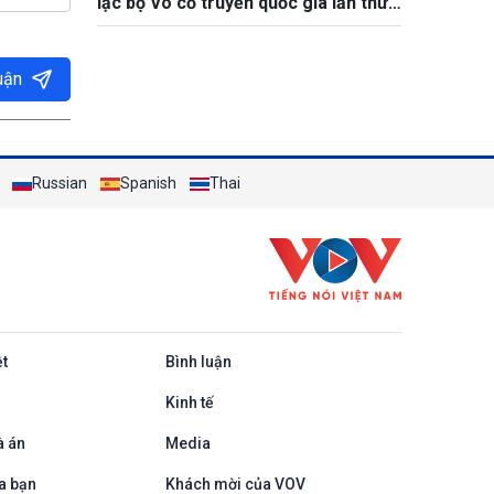
lạc bộ Võ cổ truyền quốc gia lần thứ
XV năm 2026
uận
Russian
Spanish
Thai
ệt
Bình luận
Kinh tế
à án
Media
a bạn
Khách mời của VOV