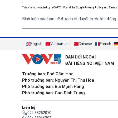
This site is protected by reCAPTCHA and the Google
Privacy Policy
and
Terms 
Bình luận của bạn sẽ được xét duyệt trước khi đăng
English
Vietnamese
Chinese
French
BAN ĐỐI NGOẠI
ĐÀI TIẾNG NÓI VIỆT NAM
Trưởng ban
: Phó Cẩm Hoa
Phó trưởng ban:
Nguyễn Thị Thu Hoa
Phó trưởng ban:
Bùi Mạnh Hùng
Phó trưởng ban:
Cao Đình Trung
Liên hệ
024 38252070