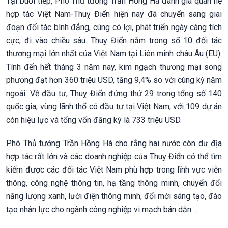
Tại buổi tiếp, Phó Thủ tướng Trần Hồng Hà đánh giá quan hệ
hợp tác Việt Nam-Thuỵ Điển hiện nay đã chuyển sang giai
đoạn đối tác bình đẳng, cùng có lợi, phát triển ngày càng tích
cực, đi vào chiều sâu. Thuỵ Điển nằm trong số 10 đối tác
thương mại lớn nhất của Việt Nam tại Liên minh châu Âu (EU).
Tính đến hết tháng 3 năm nay, kim ngạch thương mại song
phương đạt hơn 360 triệu USD, tăng 9,4% so với cùng kỳ năm
ngoái. Về đầu tư, Thuỵ Điển đứng thứ 29 trong tổng số 140
quốc gia, vùng lãnh thổ có đầu tư tại Việt Nam, với 109 dự án
còn hiệu lực và tổng vốn đăng ký là 733 triệu USD.
Phó Thủ tướng Trần Hồng Hà cho rằng hai nước còn dư địa
hợp tác rất lớn và các doanh nghiệp của Thuỵ Điển có thể tìm
kiếm được các đối tác Việt Nam phù hợp trong lĩnh vực viễn
thông, công nghệ thông tin, hạ tầng thông minh, chuyển đổi
năng lượng xanh, lưới điện thông minh, đổi mới sáng tạo, đào
tạo nhân lực cho ngành công nghiệp vi mạch bán dẫn…