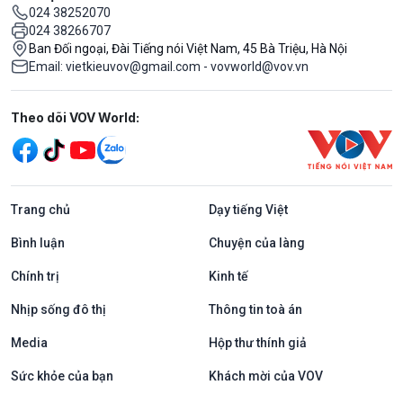
024 38252070
024 38266707
Ban Đối ngoại, Đài Tiếng nói Việt Nam, 45 Bà Triệu, Hà Nội
Email: vietkieuvov@gmail.com - vovworld@vov.vn
Mạng xã hội
Theo dõi VOV World:
Trang chủ
Dạy tiếng Việt
Bình luận
Chuyện của làng
Chính trị
Kinh tế
Nhịp sống đô thị
Thông tin toà án
Media
Hộp thư thính giả
Sức khỏe của bạn
Khách mời của VOV