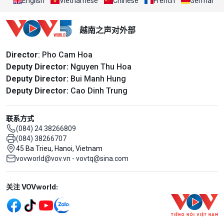
English
Vietnamese
Chinese
French
German
越南之声对外部
Director
: Pho Cam Hoa
Deputy Director:
Nguyen Thu Hoa
Deputy Director:
Bui Manh Hung
Deputy Director:
Cao Dinh Trung
联系方式
(084) 24 38266809
(084) 38266707
45 Ba Trieu, Hanoi, Vietnam
vovworld@vov.vn - vovtq@sina.com
Mạng xã hội
关注 VOVworld: