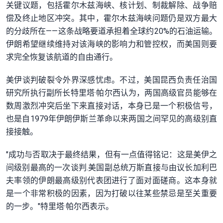
关键议题，包括霍尔木兹海峡、核计划、制裁解除、战争赔
偿及终止地区冲突。其中，霍尔木兹海峡问题仍是双方最大
的分歧所在——这条战略要道承担着全球约20%的石油运输。
伊朗希望继续维持对该海峡的影响力和管控权，而美国则要
求完全恢复该航道的自由通行。
美伊谈判破裂令外界深感忧虑。不过，美国昆西负责任治国
研究所执行副所长特里塔·帕尔西认为，两国高级官员能够在
数周激烈冲突后坐下来直接对话，本身已是一个积极信号，
也是自1979年伊朗伊斯兰革命以来两国之间罕见的高级别直
接接触。
"成功与否取决于最终结果，但有一点值得铭记：这是美伊之
间级别最高的一次谈判.美国副总统万斯直接与由议长加利巴
夫率领的伊朗最高级别代表团进行了面对面磋商。这本身就
是一个非常积极的因素，因为打破以往某些禁忌是至关重要
的一步。"特里塔·帕尔西表示。