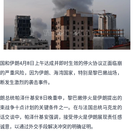
国和伊朗
4
月
8
日上午达成并即时生效的停火协议正面临崩
的严重风险，因为伊朗、海湾国家，特别是黎巴嫩战场，
断发生激烈的袭击事件。
伊朗总统帕泽什基安
8
日晚重申，黎巴嫩停火是伊朗提出的
束战争十点计划的关键条件之一。在与法国总统马克龙的
话交谈中，帕泽什基安强调，接受停火是伊朗展现责任感
诚意，以通过外交手段解决冲突的明确证明。