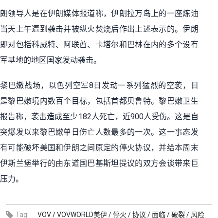
朗领导人是在伊朗媒体报道称，伊朗拉万岛上的一座炼油
当天上午遭到袭击并被纵火焚烧后作出上述表示的。伊朗
即对包括科威特、阿联酋、卡塔尔和巴林在内的多个设有
军基地的地区国家发动袭击。
在黎巴嫩战场，以色列空军
8
日发动一系列猛烈的空袭，目
是黎巴嫩境内数百个目标，包括首都贝鲁特。黎巴嫩卫生
报告称，袭击造成至少
182
人死亡，近
900
人受伤。这是自
突爆发以来黎巴嫩单日伤亡人数最多的一次。这一事态发
有可能破坏美国和伊朗之间原定的停火协议，并给本周末
伊斯兰堡举行的由东道国巴基斯坦提议的双方会谈带来巨
压力。
Tag:
VOV /
VOVWORLD美伊 /
停火 /
协议 /
面临 /
破裂 /
风险