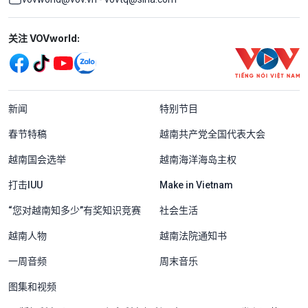
Mạng xã hội
关注 VOVworld:
Menu footer tiếng Trung Quốc
新闻
特别节目
春节特稿
越南共产党全国代表大会
越南国会选举
越南海洋海岛主权
打击IUU
Make in Vietnam
“您对越南知多少”有奖知识竞赛
社会生活
越南人物
越南法院通知书
一周音频
周末音乐
图集和视频