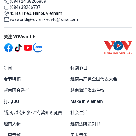
(084) 24 38266809
(084) 38266707
45 Ba Trieu, Hanoi, Vietnam
vovworld@vov.vn - vovtq@sina.com
Mạng xã hội
关注 VOVworld:
Menu footer tiếng Trung Quốc
新闻
特别节目
春节特稿
越南共产党全国代表大会
越南国会选举
越南海洋海岛主权
打击IUU
Make in Vietnam
“您对越南知多少”有奖知识竞赛
社会生活
越南人物
越南法院通知书
一周音频
周末音乐