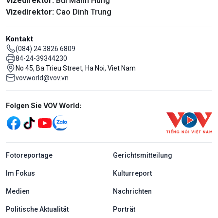
Vizedirektor:
Bui Manh Hung
Vizedirektor:
Cao Dinh Trung
Kontakt
(084) 24 3826 6809
84-24-39344230
No 45, Ba Trieu Street, Ha Noi, Viet Nam
vovworld@vov.vn
Mạng xã hội
Folgen Sie VOV World:
menu footer tiếng Đức
Fotoreportage
Gerichtsmitteilung
Im Fokus
Kulturreport
Medien
Nachrichten
Politische Aktualität
Porträt