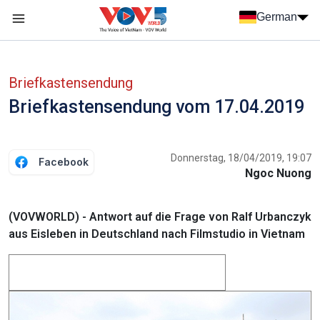
Nhảy đến nội dung
German
Menu trang chủ tiếng Đức
menu phụ tiếng Đức
Briefkastensendung
Briefkastensendung vom 17.04.2019
Donnerstag, 18/04/2019, 19:07
Facebook
Ngoc Nuong
(VOVWORLD) - Antwort auf die Frage von Ralf Urbanczyk
aus Eisleben in Deutschland nach Filmstudio in Vietnam