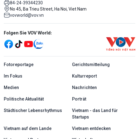
84-24-39344230
No 45, Ba Trieu Street, Ha Noi, Viet Nam
vovworld@vov.vn
Mạng xã hội
Folgen Sie VOV World:
menu footer tiếng Đức
Fotoreportage
Gerichtsmitteilung
Im Fokus
Kulturreport
Medien
Nachrichten
Politische Aktualität
Porträt
Städtischer Lebensrhythmus
Vietnam - das Land für
Startups
Vietnam auf dem Lande
Vietnam entdecken