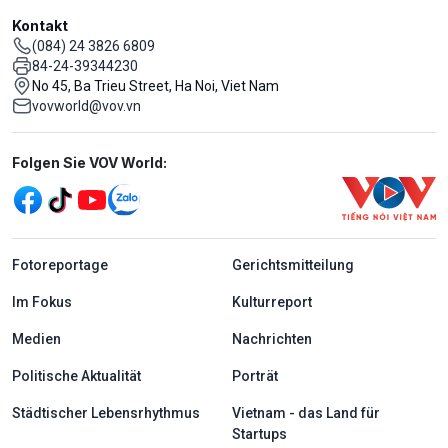
Kontakt
(084) 24 3826 6809
84-24-39344230
No 45, Ba Trieu Street, Ha Noi, Viet Nam
vovworld@vov.vn
Mạng xã hội
Folgen Sie VOV World:
menu footer tiếng Đức
Fotoreportage
Gerichtsmitteilung
Im Fokus
Kulturreport
Medien
Nachrichten
Politische Aktualität
Porträt
Städtischer Lebensrhythmus
Vietnam - das Land für
Startups