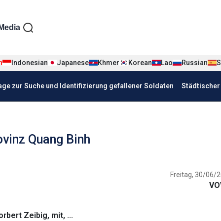
iện tiếng Đức
Media
n
Indonesian
Japanese
Khmer
Korean
Lao
Russian
S
age zur Suche und Identifizierung gefallener Soldaten
Städtische
ovinz Quang Binh
Freitag, 30/06/2
VO
bert Zeibig, mit, ...