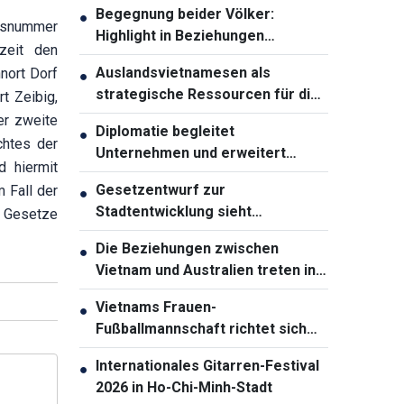
Begegnung beider Völker:
●
assnummer
Highlight in Beziehungen
zeit den
zwischen Vietnam und Australien
Auslandsvietnamesen als
nort Dorf
●
strategische Ressourcen für die
t Zeibig,
Entwicklung des Landes
er zweite
Diplomatie begleitet
●
chtes der
Unternehmen und erweitert
d hiermit
Entwicklungsräume Vietnams
Gesetzentwurf zur
 Fall der
●
Stadtentwicklung sieht
n Gesetze
weitreichende
Die Beziehungen zwischen
●
Sondermechanismen für Ho-Chi-
Vietnam und Australien treten in
Minh-Stadt vor
eine neue Entwicklungsphase ein
Vietnams Frauen-
●
Fußballmannschaft richtet sich
auf ASIAD 20
Internationales Gitarren-Festival
●
2026 in Ho-Chi-Minh-Stadt