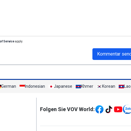
of Service
apply.
Kommentar sen
German
Indonesian
Japanese
Khmer
Korean
Lao
Mạng xã hội
Folgen Sie VOV World: