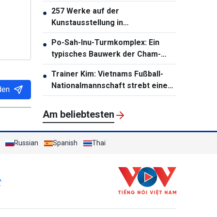
257 Werke auf der
●
Kunstausstellung in
Südzentralvietnam vorgestellt
Po-Sah-Inu-Turmkomplex: Ein
●
typisches Bauwerk der Cham-
Architektur in der Provinz Lam
Trainer Kim: Vietnams Fußball-
●
Dong
Nationalmannschaft strebt einen
den
Sieg an
Am beliebtesten
Russian
Spanish
Thai